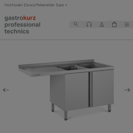
Hoshizaki Eiswürfebereiter Sale >
Zum Inhalt springen