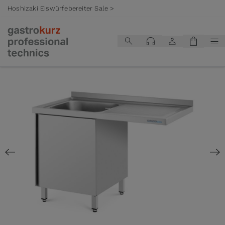
Hoshizaki Eiswürfebereiter Sale >
Zum Inhalt springen