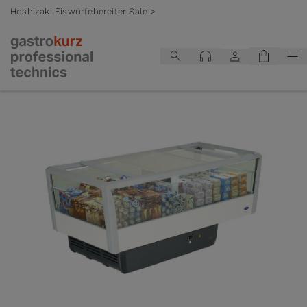
Hoshizaki Eiswürfebereiter Sale >
Zum Inhalt springen