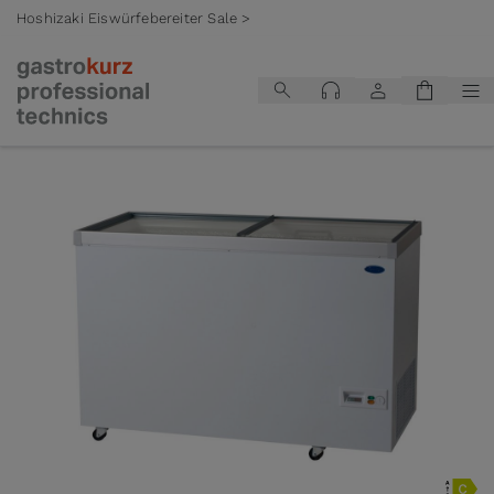
Hoshizaki Eiswürfebereiter Sale >
Zum Inhalt springen