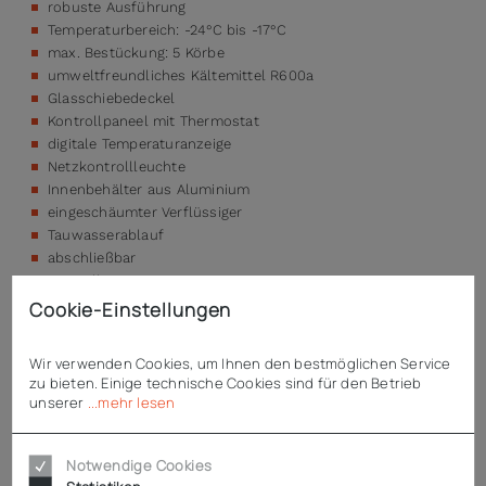
robuste Ausführung
Temperaturbereich: -24°C bis -17°C
max. Bestückung: 5 Körbe
umweltfreundliches Kältemittel R600a
Glasschiebedeckel
Kontrollpaneel mit Thermostat
digitale Temperaturanzeige
Netzkontrollleuchte
Innenbehälter aus Aluminium
eingeschäumter Verflüssiger
Tauwasserablauf
abschließbar
mit Rollen
Cookie-Einstellungen
Wir verwenden Cookies, um Ihnen den bestmöglichen Service
Technische Daten
zu bieten. Einige technische Cookies sind für den Betrieb
unserer
...mehr lesen
Downloads
Notwendige Cookies