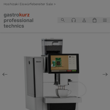
Hoshizaki Eiswürfebereiter Sale >
Zum Inhalt springen