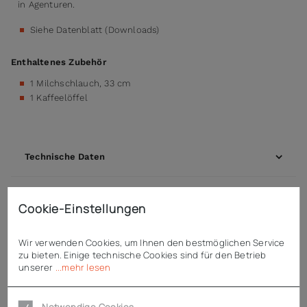
in Agenturen.
Siehe Datenblatt (Downloads)
Enthaltenes Zubehör
1 Milchschlauch, 33 cm
1 Kaffeelöffel
Technische Daten
Cookie-Einstellungen
Downloads
Wir verwenden Cookies, um Ihnen den bestmöglichen Service
zu bieten. Einige technische Cookies sind für den Betrieb
Hinweise
unserer
...mehr lesen
Notwendige Cookies