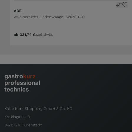
The price depends on the options chosen on the 
ADE
Zweibereichs-Ladenwaage LWX200-30
ab
331,74 €
zzgl. MwSt.
Kälte Kurz Shopping GmbH & Co. KG
Krokisgasse 3
D-70794 Filderstadt