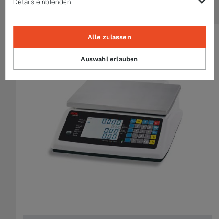
Details einblenden
Ähnliche Artikel
Alle zulassen
Auswahl erlauben