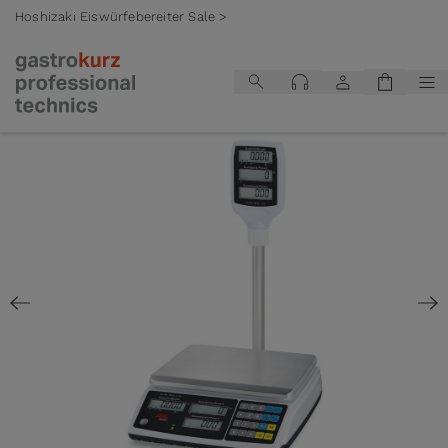
Hoshizaki Eiswürfebereiter Sale >
Zum Inhalt springen