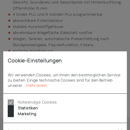
Gewicht, Grundpreis und Gesamtpreis mit Hinterleuchtung,
Ziffernhöhe 15 mm
4 Direkt-PLU und 9 Indirekt-PLU programmierbar
abwischbare Folientastatur
stabiles Kunststoffgehäuse
abnehmbare Wiegefläche Edelstahl rostfrei
Wiegen, Tarieren, automatische Preisermittlung nach
Stückpreiseingabe, Fixpreisfunktion, Fixtara
einfache Handhabung
Netzbetrieb
Cookie-Einstellungen
optional zusätzlich mit Akkubetrieb (70 Std.
Betriebsdauer)
Wir verwenden Cookies, um Ihnen den bestmöglichen Service
mit drehbarer Hochanzeige
zu bieten. Einige technische Cookies sind für den Betrieb
unserer
...mehr lesen
Technische Daten
Notwendige Cookies
Statistiken
Marketing