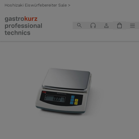
Hoshizaki Eiswürfebereiter Sale >
Zum Inhalt springen