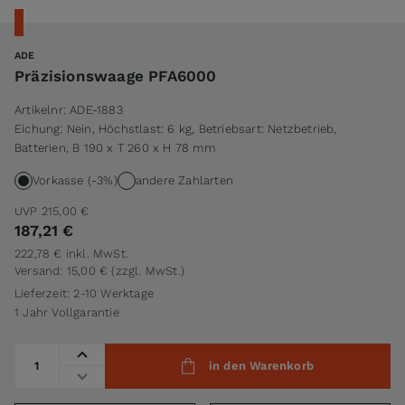
ADE
Präzisionswaage PFA6000
Artikelnr:
ADE-1883
Eichung: Nein, Höchstlast: 6 kg, Betriebsart: Netzbetrieb,
Batterien, B 190 x T 260 x H 78 mm
Vorkasse (-3%)
andere Zahlarten
UVP
215,00 €
187,21 €
222,78 €
inkl. MwSt.
Versand: 15,00 €
(zzgl. MwSt.)
Lieferzeit: 2-10 Werktage
1 Jahr Vollgarantie
Menge
in den Warenkorb