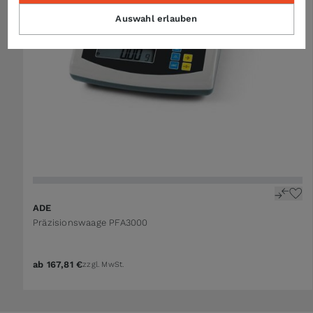
Auswahl erlauben
ADE
Präzisionswaage PFA3000
ab
167,81 €
zzgl. MwSt.