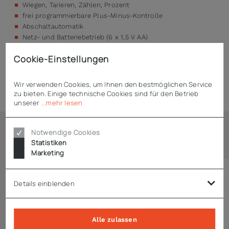
Wiegen, Tarieren, Zählen, Prozent
frei programmierbare Plus-Minus-Kontrolle
Abschaltautomatik
Netz- und Batteriebetrieb (6 x 1,5 V AA)
Cookie-Einstellungen
Technische Daten
Wir verwenden Cookies, um Ihnen den bestmöglichen Service
zu bieten. Einige technische Cookies sind für den Betrieb
unserer
...mehr lesen
Notwendige Cookies
Ähnliche Artikel
Statistiken
Marketing
Details einblenden
Alle zulassen