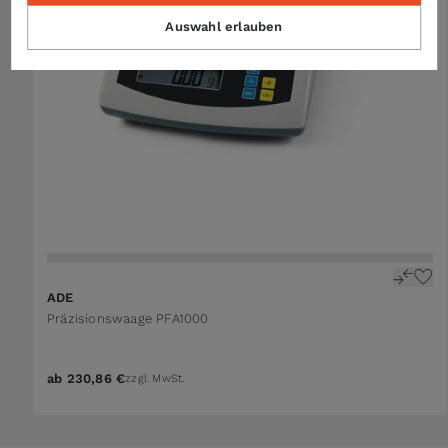
Auswahl erlauben
ADE
Präzisionswaage PFA1000
ab
230,86 €
zzgl. MwSt.