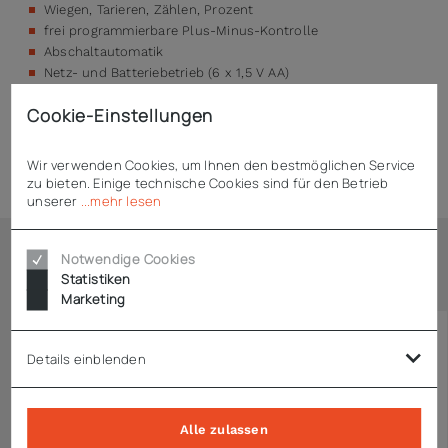
Wiegen, Tarieren, Zählen, Prozent
frei programmierbare Plus-Minus-Kontrolle
Abschaltautomatik
Netz- und Batteriebetrieb (6 x 1,5 V AA)
Cookie-Einstellungen
Technische Daten
Wir verwenden Cookies, um Ihnen den bestmöglichen Service
zu bieten. Einige technische Cookies sind für den Betrieb
unserer
...mehr lesen
Notwendige Cookies
Ähnliche Artikel
Statistiken
Marketing
Details einblenden
Alle zulassen