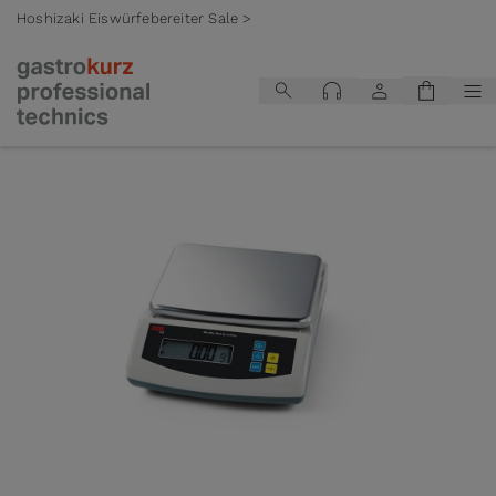
Hoshizaki Eiswürfebereiter Sale >
Zum Inhalt springen