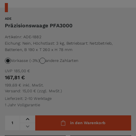
ADE
Präzisionswaage PFA3000
Artikelnr:
ADE-1882
Eichung: Nein, Höchstlast: 3 kg, Betriebsart: Netzbetrieb,
Batterien, B 190 x T 260 x H 78 mm
Vorkasse (-3%)
andere Zahlarten
UVP
185,00 €
167,81 €
199,69 €
inkl. MwSt.
Versand: 15,00 €
(zzgl. MwSt.)
Lieferzeit: 2-10 Werktage
1 Jahr Vollgarantie
Menge
in den Warenkorb