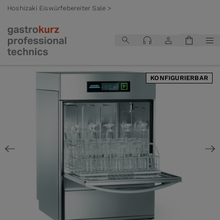
Hoshizaki Eiswürfebereiter Sale >
Zum Inhalt springen
KONFIGURIERBAR