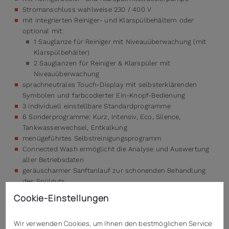
Stromanschluss wahlweise 230 / 400 V
mit integrierten Reiniger- und Klarspülbehältern oder
optional mit:
1 Sauglanze für Reiniger mit Niveauüberwachung (mit
Klarspülbehälter)
2 Sauglanzen für Reiniger & Klarspüler mit
Niveauüberwachung
sprachneutrales Touch-Display mit selbsterklärenden
Symbolen und farbcodierter Ein-Knopf-Bedienung
3 individuell einstellbare Standardprogramme
6 Sonderprogramme: Kurz, Intensiv, Eco, Silence,
Tankwasserwechsel, Entkalkung
menügeführtes Selbstreinigungsprogramm
Connected Wash ermöglicht die Analyse und Auswertung
aller Betriebsdaten
geräuscharmer Sanftanlauf zur schonenden Behandlung
des Spülguts
automatische Ein- und Ausschaltfunktion
Cookie-Einstellungen
Thermostopp-Funktion für hygienisches Nachspülen
optische und akustische Anzeige von Fehlermeldungen
Wir verwenden Cookies, um Ihnen den bestmöglichen Service
Schnittstellen: LAN, WLAN, USB