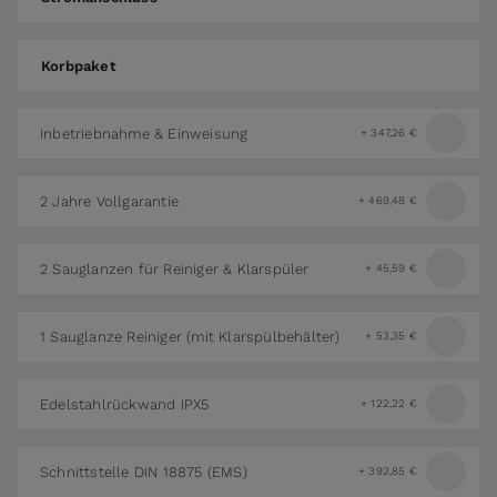
Korbpaket
Korbpaket
Inbetriebnahme & Einweisung
+
347,26 €
2 Jahre Vollgarantie
+
469,48 €
2 Sauglanzen für Reiniger & Klarspüler
+
45,59 €
1 Sauglanze Reiniger (mit Klarspülbehälter)
+
53,35 €
Edelstahlrückwand IPX5
+
122,22 €
Schnittstelle DIN 18875 (EMS)
+
392,85 €