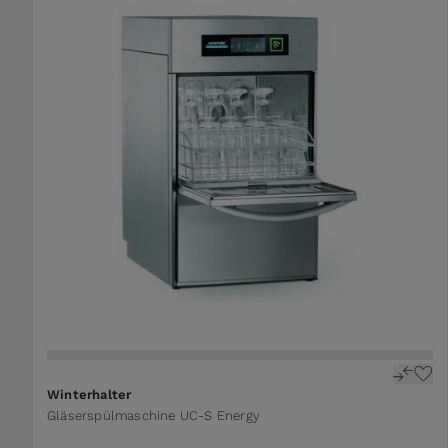
The price depends on the options chosen on the 
Winterhalter
Gläserspülmaschine UC-S Energy