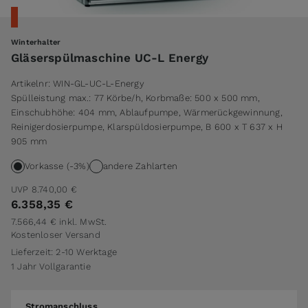
Winterhalter
Gläserspülmaschine UC-L Energy
Artikelnr:
WIN-GL-UC-L-Energy
Spülleistung max.: 77 Körbe/h, Korbmaße: 500 x 500 mm,
Einschubhöhe: 404 mm, Ablaufpumpe, Wärmerückgewinnung,
Reinigerdosierpumpe, Klarspüldosierpumpe, B 600 x T 637 x H
905 mm
Vorkasse (-3%)
andere Zahlarten
UVP
8.740,00 €
6.358,35 €
7.566,44 €
inkl. MwSt.
Kostenloser Versand
Lieferzeit: 2-10 Werktage
1 Jahr Vollgarantie
Stromanschluss
Stromanschluss