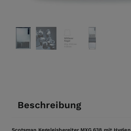
View larger image
View larger image
View larger image
View larger ima
Beschreibung
Scotsman Kegeleisbereiter MXG 638 mit Hygien