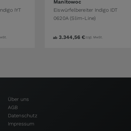
Manitowoc
Indigo IYT
Eiswürfelbereiter Indigo IDT
0620A (Slim-Line)
3.344,56 €
MwSt.
ab
zzgl. MwSt.
Über uns
AGB
Datenschutz
Impressum