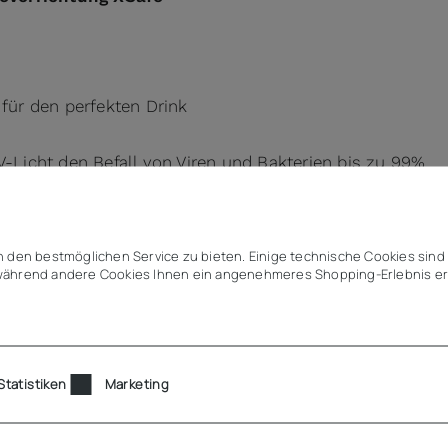
 für den perfekten Drink
V-Licht den Befall von Viren und Bakterien bis zu 99%
bende Qualität
ndensatorluftfilter
 den bestmöglichen Service zu bieten. Einige technische Cookies sind 
enraum
ährend andere Cookies Ihnen ein angenehmeres Shopping-Erlebnis er
m
Statistiken
Marketing