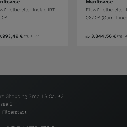
nitowoc
Manitowoc
würfelbereiter Indigo IRT
Eiswürfelbereiter 
00A
0620A (Slim-Line)
3.993,49 €
3.344,56 €
zzgl. MwSt.
ab
zzgl. 
urz Shopping GmbH & Co. KG
asse 3
 Filderstadt