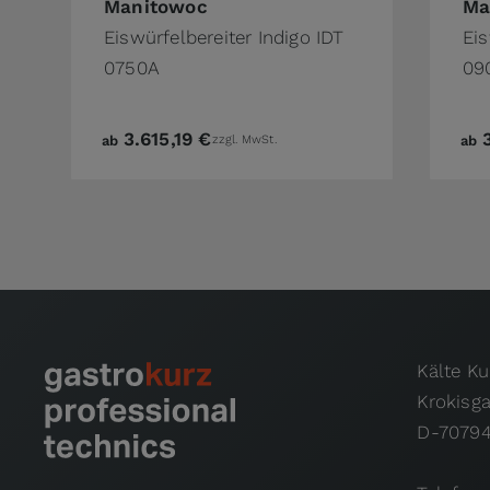
Manitowoc
Ma
Eiswürfelbereiter Indigo IDT
Eis
0750A
09
3.615,19 €
ab
zzgl. MwSt.
ab
Kälte K
Krokisg
D-70794