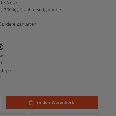
637ecox
g: 300 kg, 2 Jahre Vollgarantie
andere Zahlarten
€
wSt.
d
rktage
e
in den Warenkorb