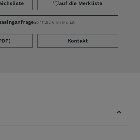
eichsliste
auf die Merkliste
easinganfrage
ab 111,82 € im Monat
PDF)
Kontakt