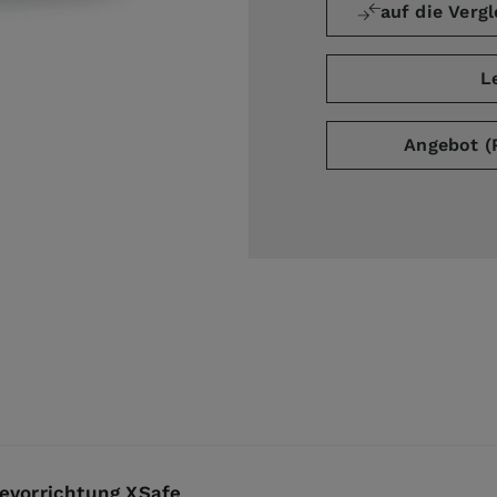
auf die Vergl
L
ge
Angebot (
evorrichtung XSafe