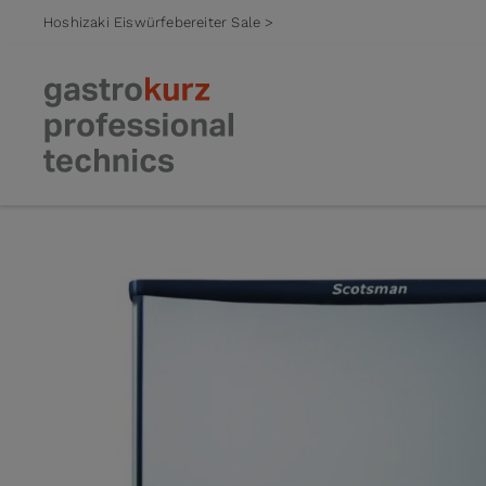
Hoshizaki Eiswürfebereiter Sale >
Zum Inhalt springen