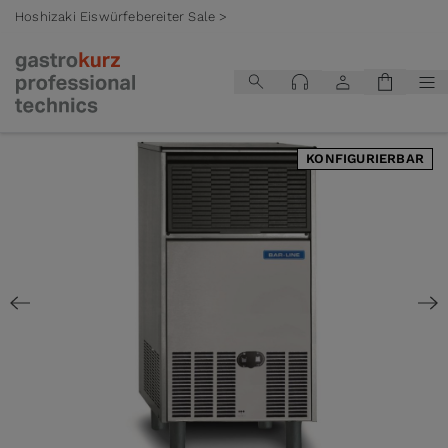
Hoshizaki Eiswürfebereiter Sale >
Zum Inhalt springen
KONFIGURIERBAR