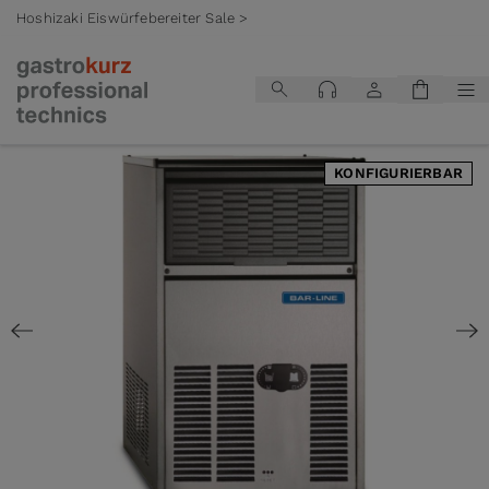
Hoshizaki Eiswürfebereiter Sale >
Zum Inhalt springen
KONFIGURIERBAR