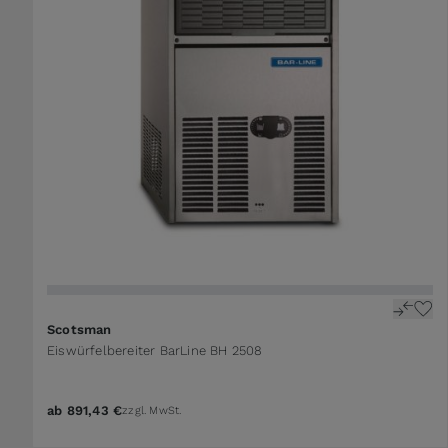
The price depends on the options chosen on the 
Scotsman
Eiswürfelbereiter BarLine BH 2508
ab
891,43 €
zzgl. MwSt.