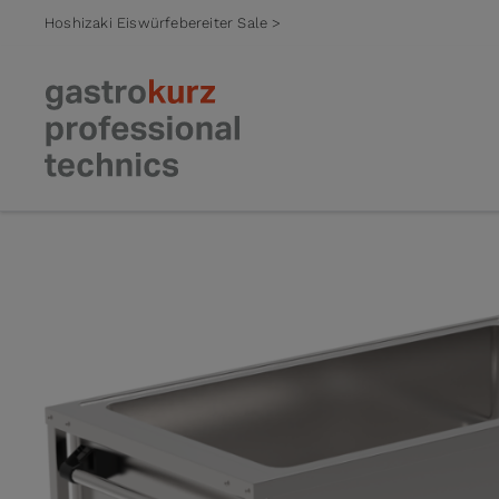
Hoshizaki Eiswürfebereiter Sale >
Zum Inhalt springen