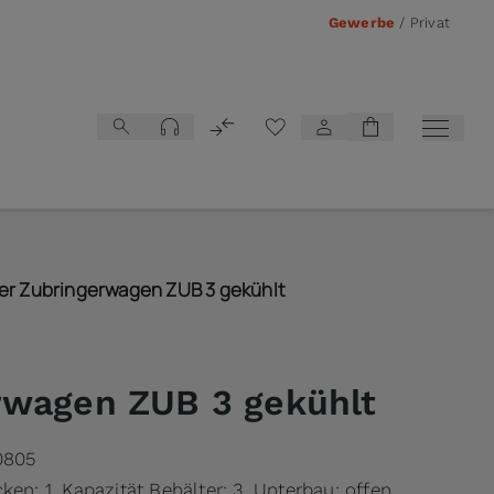
Gewerbe
/
Privat
Vergleichsliste
er Zubringerwagen ZUB 3 gekühlt
rwagen ZUB 3 gekühlt
0805
ken: 1, Kapazität Behälter: 3, Unterbau: offen,