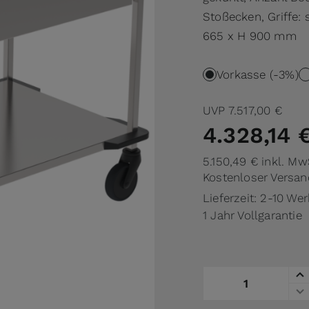
Stoßecken, Griffe: s
665 x H 900 mm
Vorkasse (-3%)
UVP
7.517,00 €
4.328,14 
5.150,49 €
inkl. Mw
Kostenloser Versan
Lieferzeit: 2-10 We
1 Jahr Vollgarantie
Menge