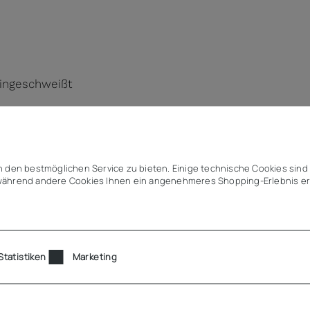
eingeschweißt
elstahl
 den bestmöglichen Service zu bieten. Einige technische Cookies sind 
en)
ährend andere Cookies Ihnen ein angenehmeres Shopping-Erlebnis er
ütztes Schaltelement
g
Statistiken
Marketing
IER >>