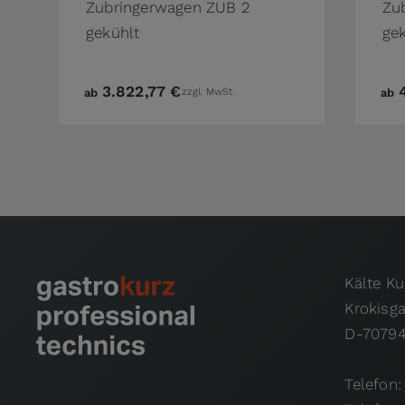
Zubringerwagen ZUB 2
Zu
gekühlt
ge
3.822,77 €
ab
zzgl. MwSt.
ab
Kälte K
Krokisg
D-70794
Telefon: