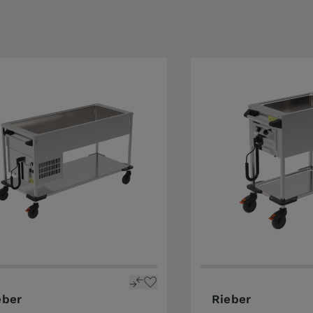
eber
Rieber