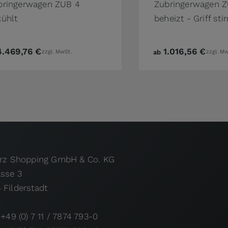
bringerwagen ZUB 4
Zubringerwagen Z
kühlt
beheizt - Griff stir
4.469,76 €
1.016,56 €
zzgl. MwSt.
ab
zzgl. Mw
urz Shopping GmbH & Co. KG
asse 3
 Filderstadt
 +49 (0) 7 11 / 7874 793-0