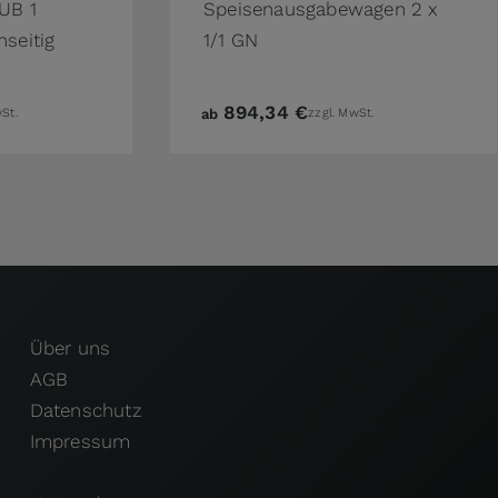
UB 1
Speisenausgabewagen 2 x
nseitig
1/1 GN
894,34 €
St.
ab
zzgl. MwSt.
Über uns
AGB
Datenschutz
Impressum