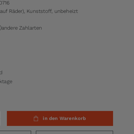
0716
auf Räder), Kunststoff, unbeheizt
andere Zahlarten
.
d
rktage
in den Warenkorb