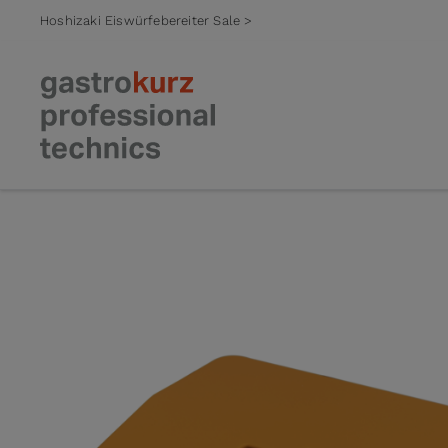
Hoshizaki Eiswürfebereiter Sale >
Zum Inhalt springen