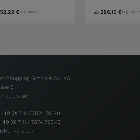
152,29 €
286,15 €
zzgl. MwSt.
ab
zzgl. MwSt
urz Shopping GmbH & Co. KG
asse 3
 Filderstadt
 +49 (0) 7 11 / 7874 793-0
 +49 (0) 7 11 / 7874 793-10
stro-kurz.com