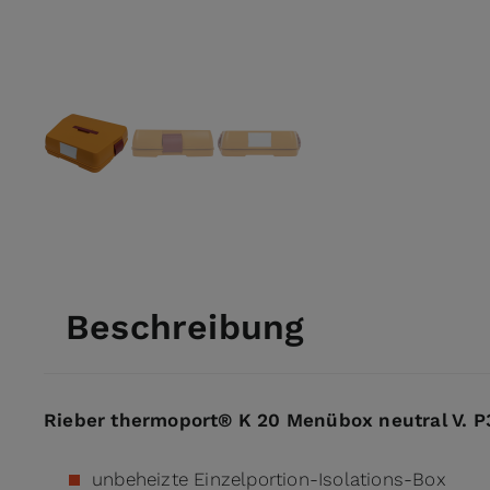
View larger image
View larger image
View larger image
Beschreibung
Rieber thermoport® K 20 Menübox neutral V. P3
unbeheizte Einzelportion-Isolations-Box