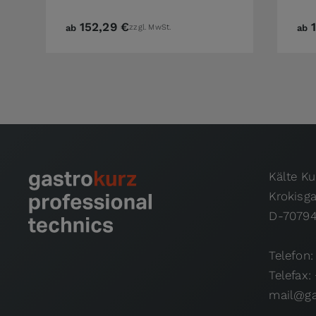
152,29 €
ab
zzgl. MwSt.
ab
Kälte K
Krokisg
D-70794
Telefon:
Telefax:
mail@ga