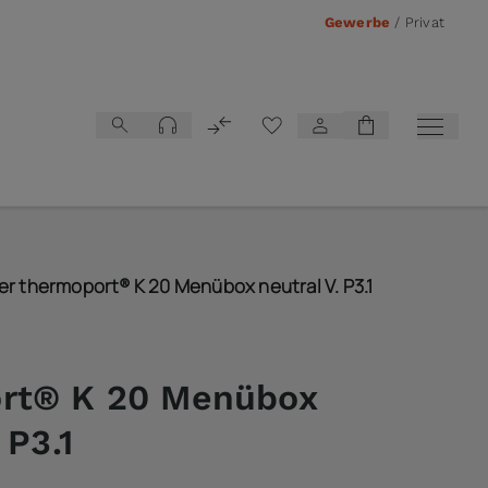
Gewerbe
/
Privat
Vergleichsliste
er thermoport® K 20 Menübox neutral V. P3.1
rt® K 20 Menübox
 P3.1