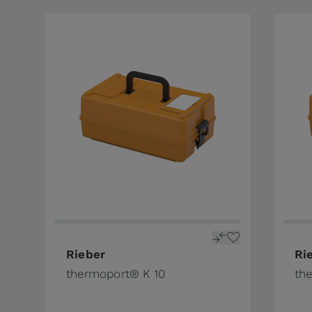
Rieber
Ri
thermoport® K 10
th