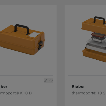
eber
Rieber
ermoport® K 10 D
thermoport® 10 Se