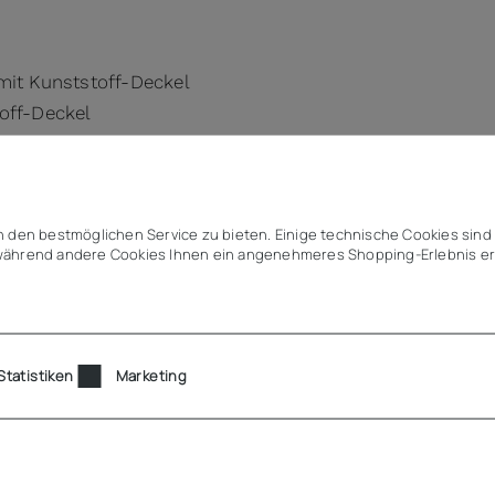
mit Kunststoff-Deckel
off-Deckel
 den bestmöglichen Service zu bieten. Einige technische Cookies sind 
(Polypropylen)
ährend andere Cookies Ihnen ein angenehmeres Shopping-Erlebnis er
rtige Bügelverschlüsse
se aus hochfestem PA 6 GF 30
, Desinfektion)
gend isoliert
Statistiken
Marketing