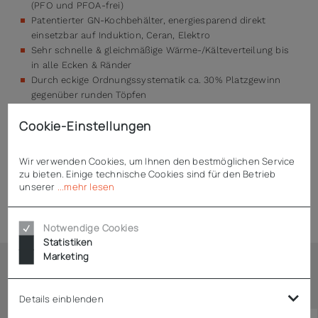
(PFO und PFOA-frei)
Patentierter GN-Kochbehälter, energiesparend direkt
einsetzbar auf Induktion, Ceran, Elektro
Sehr schnelle & gleichmäßige Wärme-/Kälteverteilung bis
in alle Ecken & Ränder
Durch eckige Ordnungssystematik ca. 30% Platzgewinn
gegenüber runden Töpfen
Kein Umschütten mehr – prozessdurchgängiger Einsatz
Cookie-Einstellungen
Beschichtung ist leicht zu reinigen und
spülmaschinentauglich
Wir verwenden Cookies, um Ihnen den bestmöglichen Service
zu bieten. Einige technische Cookies sind für den Betrieb
unserer
...mehr lesen
Technische Daten
Notwendige Cookies
Statistiken
Marketing
Ähnliche Artikel
Details einblenden