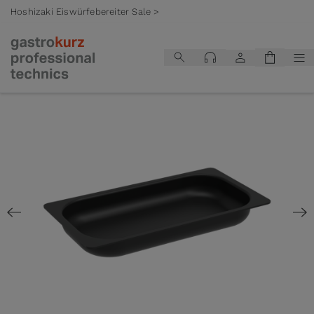
Hoshizaki Eiswürfebereiter Sale >
Zum Inhalt springen