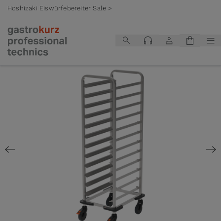
Hoshizaki Eiswürfebereiter Sale >
Zum Inhalt springen