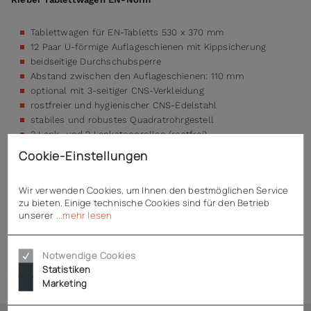
Tablettwagen für EN-Tabletts 530 x 370 mm
12 Paar U-förmige Auflageschienen mit Kippsicherung
beidseitige Durchschubsperre
Abstand zwischen den Auflageschienen: 110 mm
optional mit 3-seitiger CNS-Verkleidung
rostfreier und hygienischer CNS-Edelstahl
stabiles und robustes Quadratrohrgestell
2 Lenk- und 2 Lenkstopprollen (rostfrei)
4 Stoßecken für Rammschutz
Cookie-Einstellungen
Wir verwenden Cookies, um Ihnen den bestmöglichen Service
zu bieten. Einige technische Cookies sind für den Betrieb
Technische Daten
unserer
...mehr lesen
Notwendige Cookies
Zubehör
Statistiken
Marketing