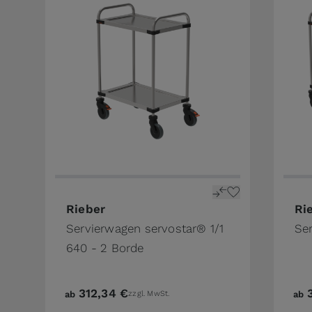
The price depends on the options chosen on 
The 
Rieber
Ri
Servierwagen servostar® 1/1
Se
640 - 2 Borde
312,34 €
ab
zzgl. MwSt.
ab