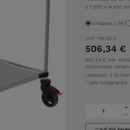
x T 670 x H 955 
Vorkasse (-3%)
UVP
789,00 €
506,34 €
602,54 €
inkl. MwS
Kostenloser Versan
Lieferzeit: 2-10 We
1 Jahr Vollgarantie
Menge
auf die Vergl