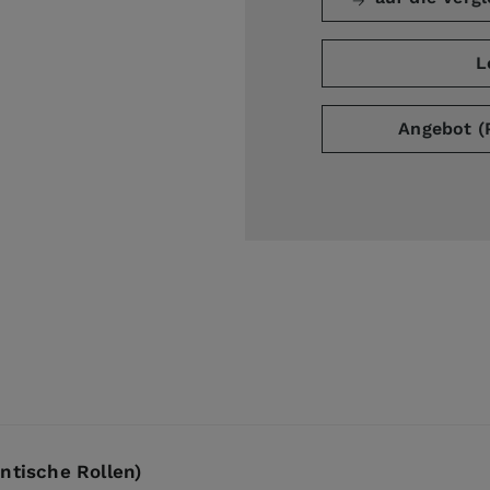
L
ge
arger image
Angebot (
ntische Rollen)