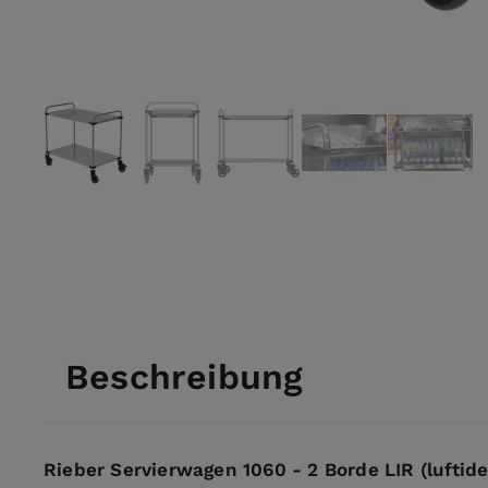
View larger image
View larger image
View larger image
View larger ima
View l
Beschreibung
Rieber Servierwagen 1060 - 2 Borde LIR (luftide