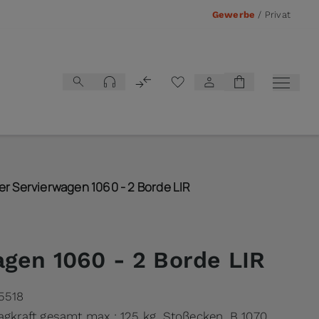
Gewerbe
/
Privat
Vergleichsliste
er Servierwagen 1060 - 2 Borde LIR
gen 1060 - 2 Borde LIR
5518
ragkraft gesamt max.: 125 kg, Stoßecken, B 1070