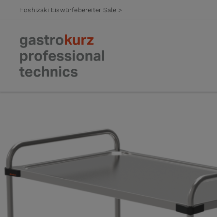
Hoshizaki Eiswürfebereiter Sale >
Zum Inhalt springen