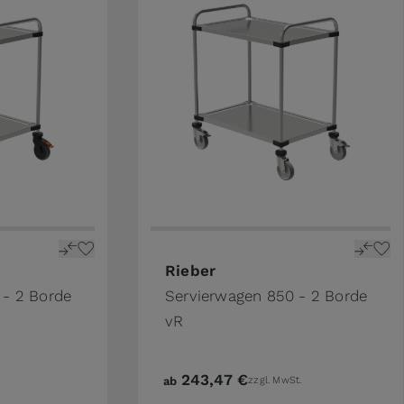
ge
n the options chosen on the product page
The price depends on the options 
Rieber
 - 2 Borde
Servierwagen 850 - 2 Borde
vR
243,47 €
.
ab
zzgl. MwSt.