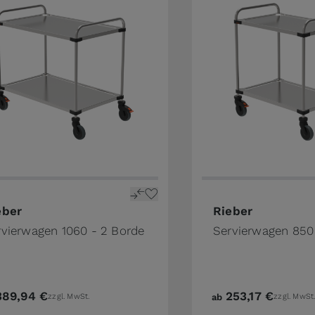
the product page
price depends on the options chosen on the product pa
The price depends o
eber
Rieber
rvierwagen 1060 - 2 Borde
Servierwagen 850
389,94 €
253,17 €
zzgl. MwSt.
ab
zzgl. MwSt