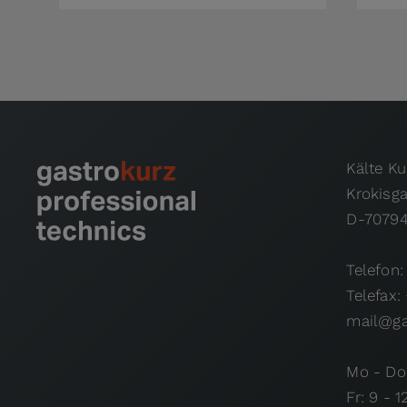
Kälte K
Krokisg
D-70794
Telefon:
Telefax:
mail@ga
Mo - Do:
Fr: 9 - 