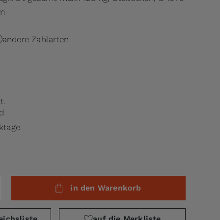
mm
andere Zahlarten
t.
d
rktage
in den Warenkorb
eichsliste
auf die Merkliste