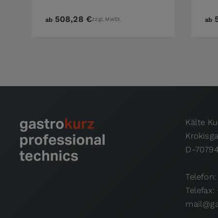
508,28 €
ab
zzgl. MwSt.
ab
Kälte K
Krokisg
D-70794
Telefon:
Telefax:
mail@ga