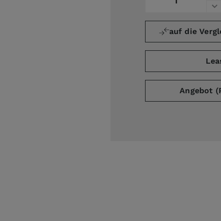
auf die Vergl
ge
arger image
Lea
Angebot (