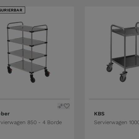
GURIERBAR
price depends on the options chosen on the product pa
eber
KBS
rvierwagen 850 - 4 Borde
Servierwagen 100