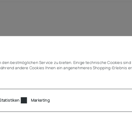
t Stopprand
ntiert
 den bestmöglichen Service zu bieten. Einige technische Cookies sind 
S-Edelstahl
ährend andere Cookies Ihnen ein angenehmeres Shopping-Erlebnis er
(siehe Zubehör)
f
Statistiken
Marketing