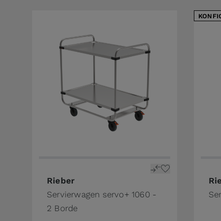
KONFI
The 
Rieber
Ri
Servierwagen servo+ 1060 -
Se
2 Borde