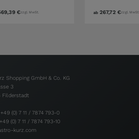
569,39 €
267,72 €
zzgl. MwSt.
ab
zzgl. MwSt
urz Shopping GmbH & Co. KG
asse 3
 Filderstadt
 +49 (0) 7 11 / 7874 793-0
 +49 (0) 7 11 / 7874 793-10
stro-kurz.com