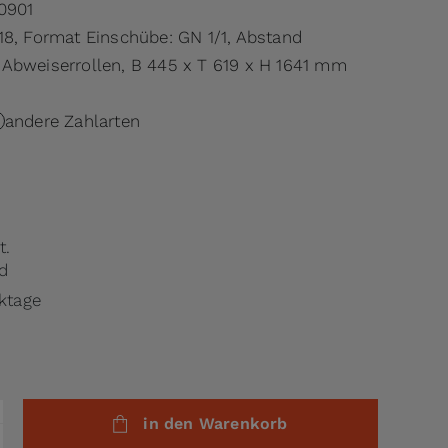
0901
18, Format Einschübe: GN 1/1, Abstand
Abweiserrollen, B 445 x T 619 x H 1641 mm
andere Zahlarten
t.
d
rktage
in den Warenkorb