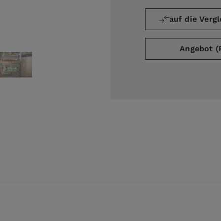
auf die Vergl
Angebot (
ge
arger image
View larger image