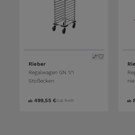
Rieber
Ri
Regalwagen GN 1/1
Re
Stoßecken
nie
499,55 €
ab
zzgl. MwSt.
ab