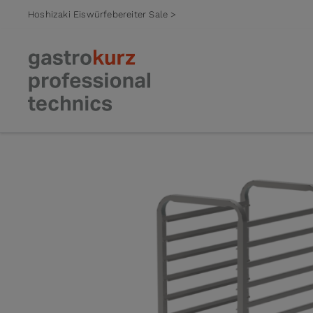
Hoshizaki Eiswürfebereiter Sale >
Zum Inhalt springen