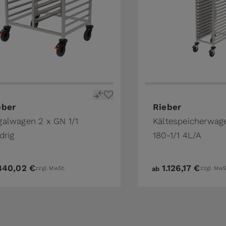
The price depends o
eber
Rieber
galwagen 2 x GN 1/1
Kältespeicherwag
drig
180-1/1 4L/A
840,02 €
1.126,17 €
zzgl. MwSt.
ab
zzgl. MwS