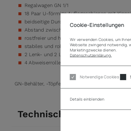
Regalwagen GN 1/1
18 Paar U-förmige Auflageschienen mit Kipps
beidseitige Durchschubsperre
Cookie-Einstellungen
Abstand zwischen den Auflageschienen: 73
rostfreier und hygienischer CNS-Edelstahl
Wir verwenden Cookies, um Ihnen
Webseite zwingend notwendig, w
stabiles und robustes Quadratrohrgestell
Marketingzwecke dienen.
2 Lenk- und 2 Lenkstopprollen (rostfrei)
Datenschutzerklärung.
4 Abweiserrollen für Rammschutz
Notwendige Cookies
GN-Behälter, -Töpfe und -Deckel finden Sie << H
Details einblenden
Technische Daten