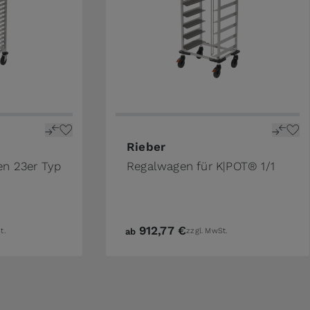
n the options chosen on the product page
Rieber
en 23er Typ
Regalwagen für K|POT® 1/1
912,77 €
t.
ab
zzgl. MwSt.