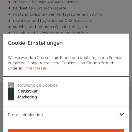
20 Paar L-förmige Auflageschienen
beidseitige Durchschusperre
Abstand zwischen den Auflageschienen: 73 mm
rostfreier und hygienischer CNS-Edelstahl
stabiles und robustes Quadratrohrgestell
2 Lenk- und 2 Lenkstopprollen (rostfrei)
4 Abweiserrollen für Rammschutz
Cookie-Einstellungen
Wir verwenden Cookies, um Ihnen den bestmöglichen Service
zu bieten. Einige technische Cookies sind für den Betrieb
Technische Daten
unserer
...mehr lesen
Notwendige Cookies
Statistiken
Marketing
Ähnliche Artikel
Details einblenden