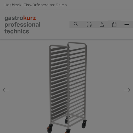
Hoshizaki Eiswürfebereiter Sale >
Zum Inhalt springen