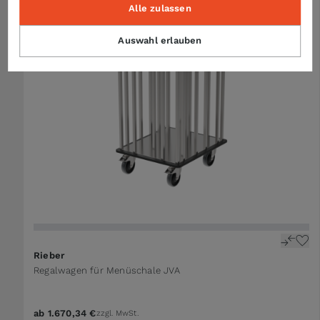
Alle zulassen
Auswahl erlauben
Rieber
Regalwagen für Menüschale JVA
ab
1.670,34 €
zzgl. MwSt.