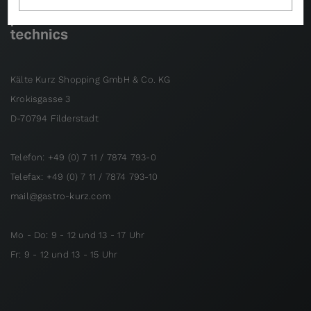
Kälte Kurz Shopping GmbH & Co. KG
Krokisgasse 3
D-70794 Filderstadt
Telefon: +49 (0) 7 11 / 7874 793-0
Telefax: +49 (0) 7 11 / 7874 793-10
mail@gastro-kurz.com
Mo - Do: 9 - 12 und 13 - 17 Uhr
Fr: 9 - 12 und 13 - 15 Uhr