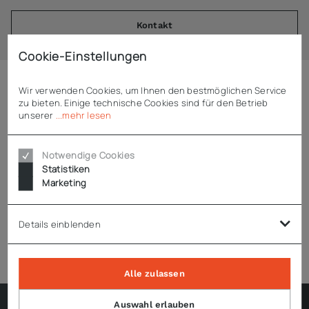
Kontakt
Cookie-Einstellungen
Wir verwenden Cookies, um Ihnen den bestmöglichen Service
Beschreibung
zu bieten. Einige technische Cookies sind für den Betrieb
unserer
...mehr lesen
Hauptschlüssel für Rieber Multipolar
Notwendige Cookies
Gemeinschaftskühlschrank
Statistiken
Marketing
Technische Daten
Details einblenden
Alle zulassen
Auswahl erlauben