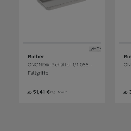
The price depends on the options chosen on 
The 
Rieber
Ri
GNONE®-Behälter 1/1 055 -
GN
Fallgriffe
51,41 €
ab
zzgl. MwSt.
ab