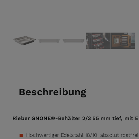
View larger image
View larger image
View larger image
View larger ima
View l
Beschreibung
Rieber GNONE®-Behälter 2/3 55 mm tief, mit 
Hochwertiger Edelstahl 18/10, absolut rostfrei