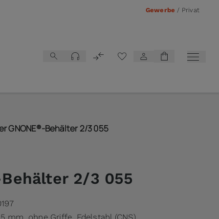
Gewerbe
/
Privat
Vergleichsliste
er GNONE®-Behälter 2/3 055
ehälter 2/3 055
0197
55 mm, ohne Griffe, Edelstahl (CNS)