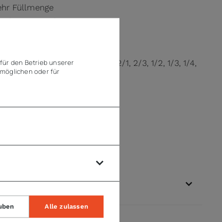
ehr Füllmenge
rende Lagerung)
eln der Behälter
für den Betrieb unserer
ngen/Verdoppelungen in GN 2/1, 2/3, 1/2, 1/3, 1/4,
möglichen oder für
gbarkeit
uben
Alle zulassen