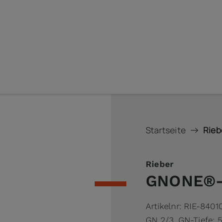
Startseite
Rieb
Rieber
GNONE®-B
Artikelnr:
RIE-8401
GN 2/3, GN-Tiefe: 