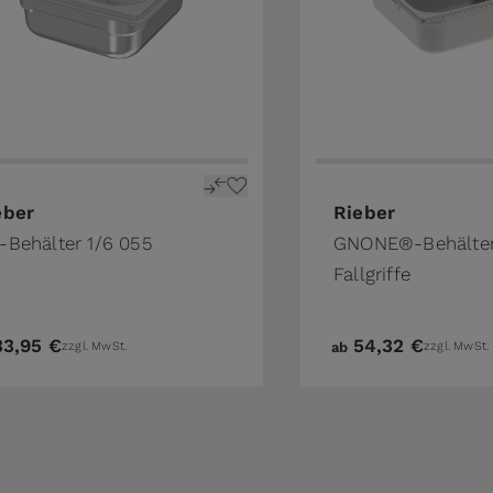
the product page
price depends on the options chosen on the product pa
The price depends o
eber
Rieber
-Behälter 1/6 055
GNONE®-Behälter 
Fallgriffe
33,95 €
54,32 €
zzgl. MwSt.
ab
zzgl. MwSt.