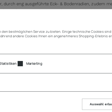
r, durch eng ausgeführte Eck- & Bodenradien, zudem m
für perfekte Stapelbarkeit, tiefes Einstapeln (platzspa
 Eckenausführung
elnasen vermeiden Verkeilen für problemloses entstap
 den bestmöglichen Service zu bieten. Einige technische Cookies sind 
ndmaß passt in und auf alle Küchengeräte (weitere Teilu
ährend andere Cookies Ihnen ein angenehmeres Shopping-Erlebnis er
 Platzgewinn im Vergleich zu runden Behälter/Töpfen
für Lagerung, Transport, Kochen & Ausgeben
für digitale Mehrwegorganisation & Behälter-Rückverfol
Statistiken
Marketing
lich
Auswahl erla