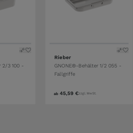
ge
n the options chosen on the product page
The price depends on the options 
Rieber
2/3 100 -
GNONE®-Behälter 1/2 055 -
Fallgriffe
45,59 €
ab
zzgl. MwSt.