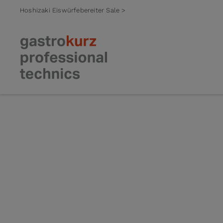
Hoshizaki Eiswürfebereiter Sale >
Zum Inhalt springen