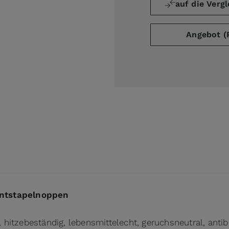
auf die Vergl
Angebot (
ge
arger image
Entstapelnoppen
, hitzebeständig, lebensmittelecht, geruchsneutral, antib