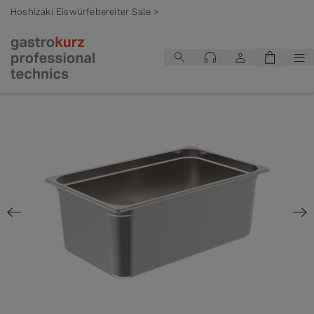
Hoshizaki Eiswürfebereiter Sale >
Zum Inhalt springen