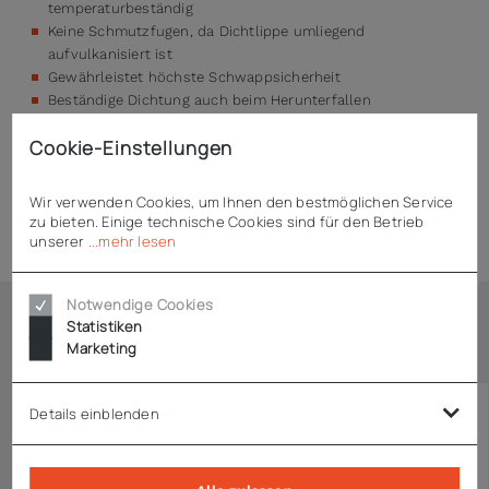
temperaturbeständig
Keine Schmutzfugen, da Dichtlippe umliegend
aufvulkanisiert ist
Gewährleistet höchste Schwappsicherheit
Beständige Dichtung auch beim Herunterfallen
Stabil, robust und spülmaschinentauglich
Cookie-Einstellungen
Wir verwenden Cookies, um Ihnen den bestmöglichen Service
Technische Daten
zu bieten. Einige technische Cookies sind für den Betrieb
unserer
...mehr lesen
Notwendige Cookies
Statistiken
Ähnliche Artikel
Marketing
Details einblenden