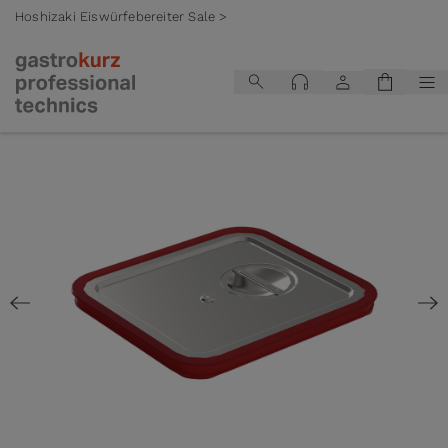
Hoshizaki Eiswürfebereiter Sale >
Zum Inhalt springen