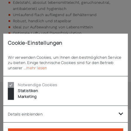
Edelstahl, absolut lebensmittelecht, geruchsneutral,
antibakteriell und hygienisch
Umlaufend flach aufliegend auf Behälterrand
Robust, handlich und stapelbar
Ideal zur Aufbewahrung von Lebensmitteln
Optimale Luft- und Dampfzirkulation
Stabil, robust und spülmaschinentauglich
Cookie-Einstellungen
Wir verwenden Cookies, um Ihnen den bestmöglichen Service
zu bieten. Einige technische Cookies sind für den Betrieb
Technische Daten
unserer
...mehr lesen
Notwendige Cookies
Statistiken
Marketing
Ähnliche Artikel
Details einblenden