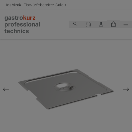
Hoshizaki Eiswürfebereiter Sale >
Zum Inhalt springen