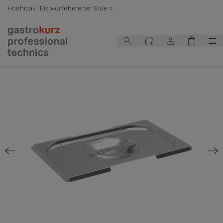
Hoshizaki Eiswürfebereiter Sale >
Zum Inhalt springen