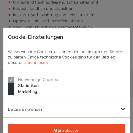
Umlaufend flach aufliegend auf Behälterrand
Robust, handlich und stapelbar
Ideal zur Aufbewahrung von Lebensmitteln
Optimale Luft- und Dampfzirkulation
Stabil, robust und spülmaschinentauglich
Cookie-Einstellungen
Wir verwenden Cookies, um Ihnen den bestmöglichen Service
Technische Daten
zu bieten. Einige technische Cookies sind für den Betrieb
unserer
...mehr lesen
Notwendige Cookies
Ähnliche Artikel
Statistiken
Marketing
Details einblenden
Alle zulassen