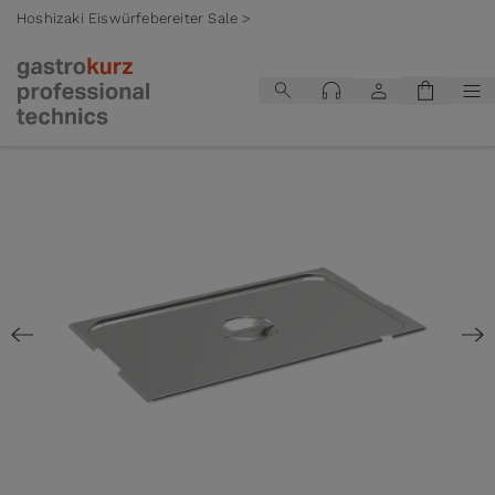
Hoshizaki Eiswürfebereiter Sale >
Zum Inhalt springen