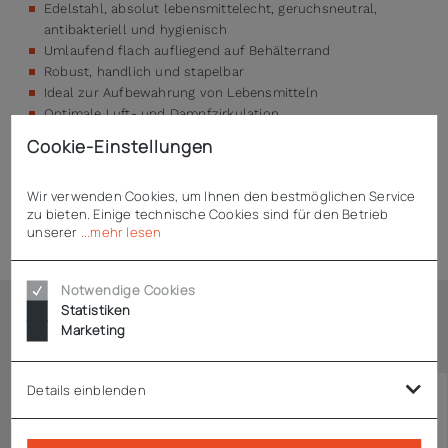
Edelstahl, absolut lebensmittelecht, geruchsneutral,
antibakteriell und hygienisch
Umlaufend flach aufliegend auf Behälterrand
Robust, handlich und stapelbar
Ideal zur Aufbewahrung von Lebensmitteln
Optimale Luft- und Dampfzirkulation
Stabil, robust und spülmaschinentauglich
Cookie-Einstellungen
Wir verwenden Cookies, um Ihnen den bestmöglichen Service
zu bieten. Einige technische Cookies sind für den Betrieb
Technische Daten
unserer
...mehr lesen
Notwendige Cookies
Statistiken
Marketing
Ähnliche Artikel
Details einblenden