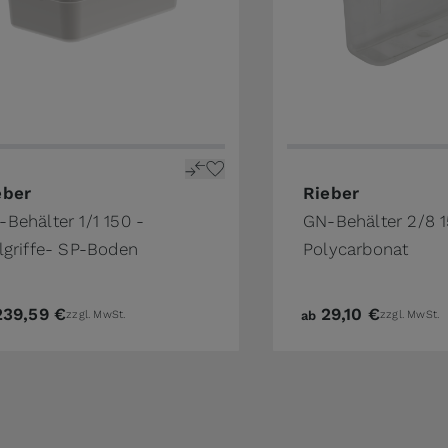
the product page
price depends on the options chosen on the product pa
The price depends o
eber
Rieber
Behälter 1/1 150 -
GN-Behälter 2/8 
lgriffe- SP-Boden
Polycarbonat
239,59 €
29,10 €
zzgl. MwSt.
ab
zzgl. MwSt.