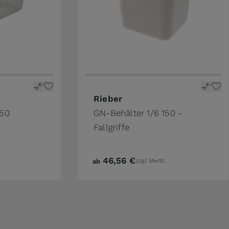
ge
n the options chosen on the product page
The price depends on the options 
Rieber
150
GN-Behälter 1/6 150 -
Fallgriffe
46,56 €
ab
zzgl. MwSt.