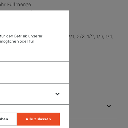
ehr Füllmenge
rende Lagerung)
für den Betrieb unserer
ngen/Verdoppelungen in GN 2/1, 2/3, 1/2, 1/3, 1/4,
möglichen oder für
gbarkeit
uben
Alle zulassen