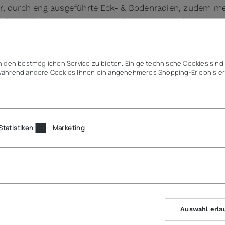
r, durch eng ausgeführte Eck- & Bodenradien, zudem m
für perfekte Stapelbarkeit, tiefes Einstapeln (platzspa
 Eckenausführung
 Ecken zum problemlosen Entstapeln & Vereinzeln
 den bestmöglichen Service zu bieten. Einige technische Cookies sind 
ndmaß passt in und auf alle Küchengeräte (weitere Teilu
ährend andere Cookies Ihnen ein angenehmeres Shopping-Erlebnis er
 Platzgewinn im Vergleich zu runden Behälter/Töpfen
 für Lagerung, Transport, Kochen & Ausgeben
für digitale Mehrwegorganisation & Behälter-Rückverfol
Statistiken
Marketing
lich
Auswahl erla