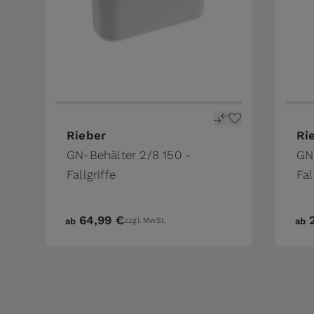
The price depends on the options chosen on 
The 
Rieber
Ri
GN-Behälter 2/8 150 -
GN-
Fallgriffe
Fal
64,99 €
ab
zzgl. MwSt.
ab