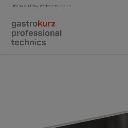
Hoshizaki Eiswürfebereiter Sale >
Zum Inhalt springen