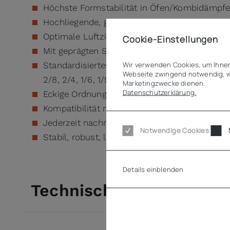
Höchste Formstabilität in Öfen/Kombidämpfe
Hochliegende, gut ausgeprägte Stapelschulter 
Optimale Luftzirkulation durch die spezielle
Cookie-Einstellungen
Mit geprägten Stapelnasen außen an allen 4
Wir verwenden Cookies, um Ihnen
Standardisiertes Betriebssytem mit GN 1/1 Gru
Webseite zwingend notwendig, w
2/8, 2/4, 1/6, 1/9 möglich)
Marketingzwecke dienen.
Datenschutzerklärung.
Eckige Ordnungssystematik bietet bis zu 30%
Kompatibilität mit allen GN--Deckelvarianten
Jederzeit nachrüstbar mit QR-Code Aufkleber 
Notwendige Cookies
Stabil, robust, langlebig & spülmaschinentaug
Details einblenden
Technische Daten