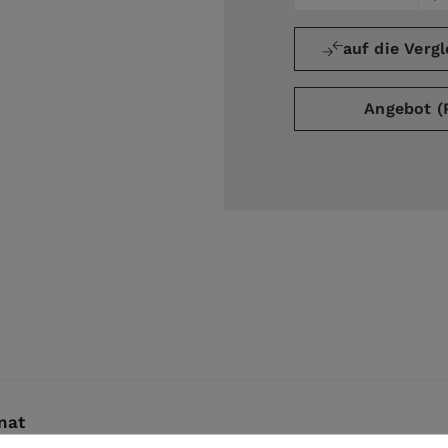
auf die Vergl
ge
arger image
Angebot (
nat