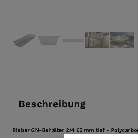
View larger image
View larger image
View larger image
View larger ima
View l
Beschreibung
Rieber GN-Behälter 2/4 65 mm tief - Polycarbo