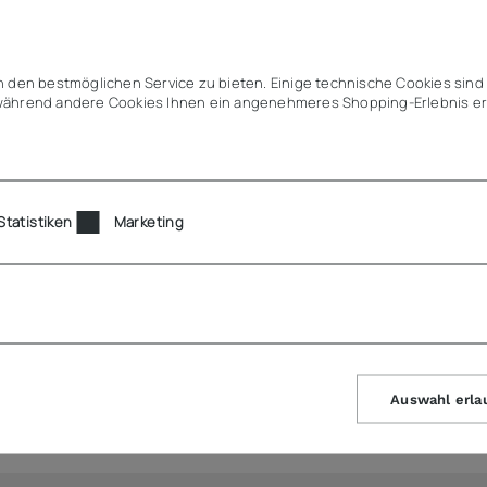
klar, schlagfest, hygienisch, geruchs- und geschmacksne
bilität und Volumen
 den bestmöglichen Service zu bieten. Einige technische Cookies sind 
ne perfekte Stapelbarkeit und Luftzirkulation
ährend andere Cookies Ihnen ein angenehmeres Shopping-Erlebnis er
latzgewinn gegenüber rund
ale Präsentation von Kaltspeisen
Statistiken
Marketing
Auswahl erla