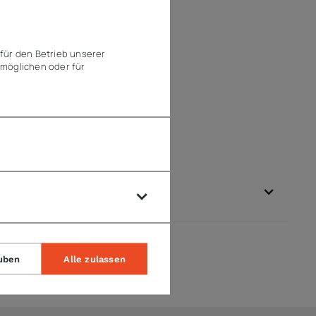
utral
für den Betrieb unserer
möglichen oder für
uben
Alle zulassen