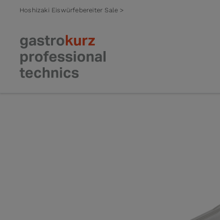
Hoshizaki Eiswürfebereiter Sale >
Zum Inhalt springen