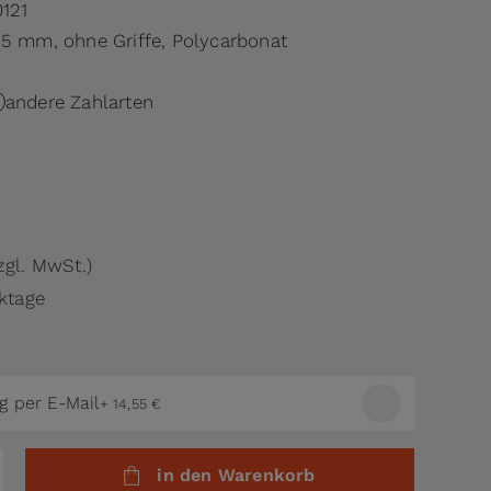
0121
65 mm, ohne Griffe, Polycarbonat
andere Zahlarten
.
zgl. MwSt.)
rktage
g per E-Mail
+
14,55 €
in den Warenkorb