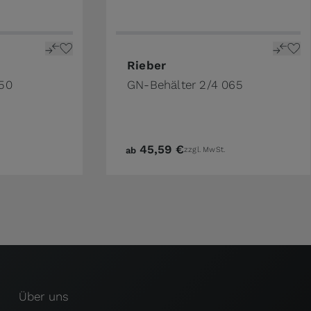
ge
n the options chosen on the product page
The price depends on the options 
Rieber
150
GN-Behälter 2/4 065
45,59 €
ab
zzgl. MwSt.
Über uns