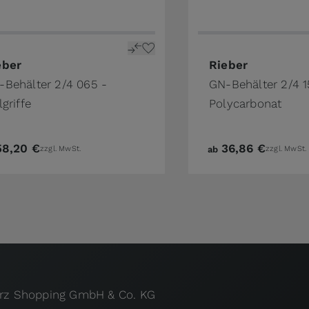
the product page
price depends on the options chosen on the product pa
The price depends o
eber
Rieber
-Behälter 2/4 065 -
GN-Behälter 2/4 
lgriffe
Polycarbonat
58,20 €
36,86 €
zzgl. MwSt.
ab
zzgl. MwSt.
urz Shopping GmbH & Co. KG