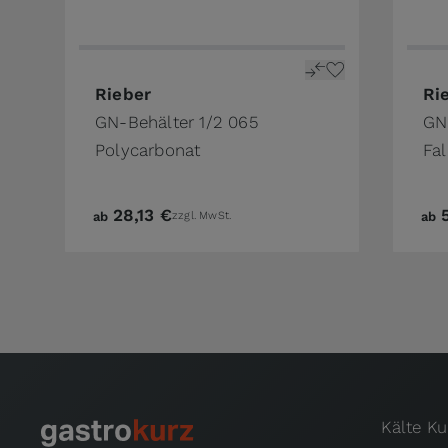
The price depends on the options chosen on 
The 
Rieber
Ri
GN-Behälter 1/2 065
GN
Polycarbonat
Fal
28,13 €
ab
zzgl. MwSt.
ab
Kälte K