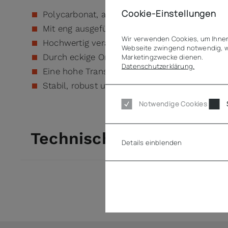
Cookie-Einstellungen
Polycarbonat, absolut lebensmittelecht, glas
Mit eng ausgeführten Eckradien für mehr Sta
Wir verwenden Cookies, um Ihnen
Hochwertig verarbeitete Stapelschulter für ei
Webseite zwingend notwendig, w
Durch eckige Ordnungssystematik ca. 30% P
Marketingzwecke dienen.
Datenschutzerklärung.
Eine hohe Transparenz ermöglicht eine optim
Stabil, robust und transparent
Notwendige Cookies
Technische Daten
Details einblenden