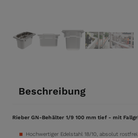
View larger image
View larger image
View larger image
View larger ima
View l
Beschreibung
Rieber GN-Behälter 1/9 100 mm tief - mit Fallgr
Hochwertiger Edelstahl 18/10, absolut rostfrei