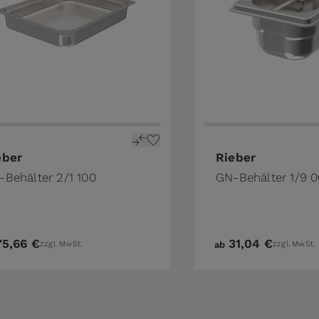
the product page
price depends on the options chosen on the product pa
The price depends o
eber
Rieber
-Behälter 2/1 100
GN-Behälter 1/9 
75,66 €
31,04 €
zzgl. MwSt.
ab
zzgl. MwSt.