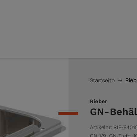
Startseite
Riebe
Rieber
GN-Behält
Artikelnr:
RIE-8401
GN 1/9, GN-Tiefe: 1