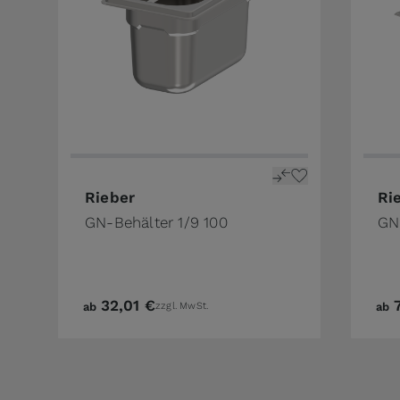
The price depends on the options chosen on 
The 
Rieber
Ri
GN-Behälter 1/9 100
GN
32,01 €
ab
zzgl. MwSt.
ab