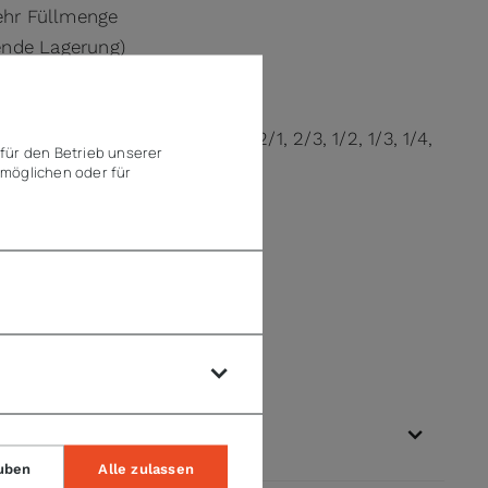
ehr Füllmenge
rende Lagerung)
ngen/Verdoppelungen in GN 2/1, 2/3, 1/2, 1/3, 1/4,
für den Betrieb unserer
möglichen oder für
gbarkeit
uben
Alle zulassen