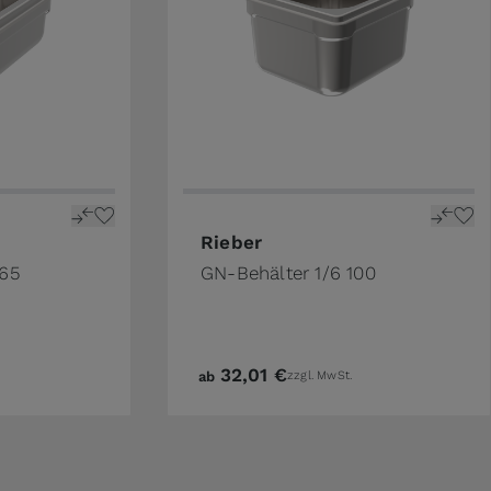
ge
n the options chosen on the product page
The price depends on the options 
Rieber
065
GN-Behälter 1/6 100
32,01 €
ab
zzgl. MwSt.