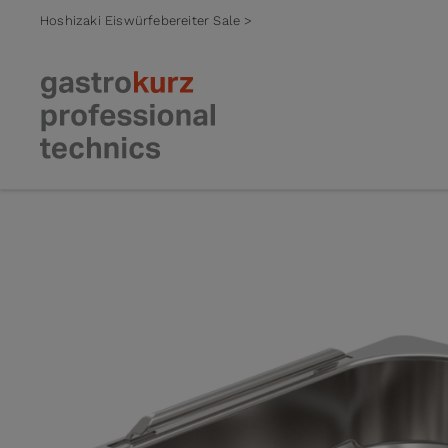
Hoshizaki Eiswürfebereiter Sale >
Zum Inhalt springen