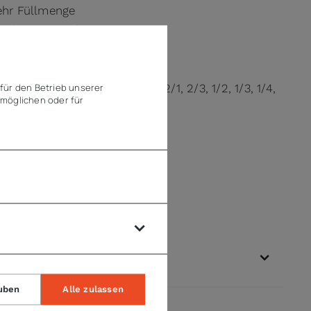
ehr Füllmenge
rende Lagerung)
für den Betrieb unserer
ngen/Verdoppelungen in GN 2/1, 2/3, 1/2, 1/3, 1/4,
möglichen oder für
gbarkeit
uben
Alle zulassen