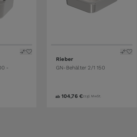
ge
n the options chosen on the product page
The price depends on the options 
Rieber
00 -
GN-Behälter 2/1 150
104,76 €
ab
zzgl. MwSt.