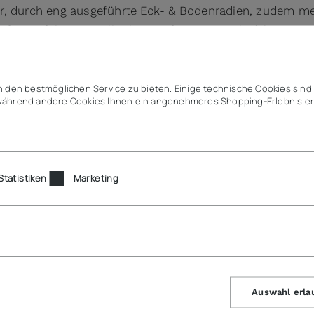
r, durch eng ausgeführte Eck- & Bodenradien, zudem m
für perfekte Stapelbarkeit, tiefes Einstapeln (platzspa
 Eckenausführung
 Ecken zum problemlosen Entstapeln & Vereinzeln
 den bestmöglichen Service zu bieten. Einige technische Cookies sind 
ndmaß passt in und auf alle Küchengeräte (weitere Teilu
ährend andere Cookies Ihnen ein angenehmeres Shopping-Erlebnis er
 Platzgewinn im Vergleich zu runden Behälter/Töpfen
 für Lagerung, Transport, Kochen & Ausgeben
für digitale Mehrwegorganisation & Behälter-Rückverfol
Statistiken
Marketing
lich
Auswahl erla