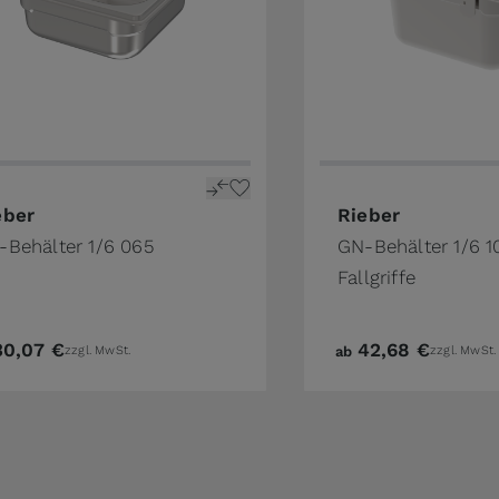
the product page
price depends on the options chosen on the product pa
The price depends o
eber
Rieber
-Behälter 1/6 065
GN-Behälter 1/6 1
Fallgriffe
30,07 €
42,68 €
zzgl. MwSt.
ab
zzgl. MwSt.