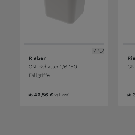
The price depends on the options chosen on 
The 
Rieber
Ri
GN-Behälter 1/6 150 -
GN
Fallgriffe
46,56 €
ab
zzgl. MwSt.
ab