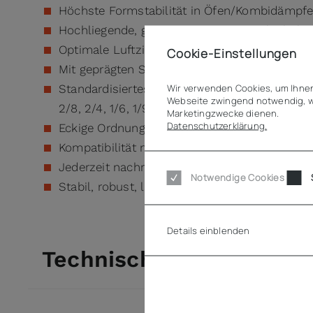
Höchste Formstabilität in Öfen/Kombidämpfe
Hochliegende, gut ausgeprägte Stapelschulter 
Optimale Luftzirkulation durch die spezielle
Cookie-Einstellungen
Mit geprägten Stapelnasen außen an allen 4
Wir verwenden Cookies, um Ihnen
Standardisiertes Betriebssytem mit GN 1/1 Gru
Webseite zwingend notwendig, w
2/8, 2/4, 1/6, 1/9 möglich)
Marketingzwecke dienen.
Datenschutzerklärung.
Eckige Ordnungssystematik bietet bis zu 30%
Kompatibilität mit allen GN--Deckelvarianten
Jederzeit nachrüstbar mit QR-Code Aufkleber 
Notwendige Cookies
Stabil, robust, langlebig & spülmaschinentaug
Details einblenden
Technische Daten