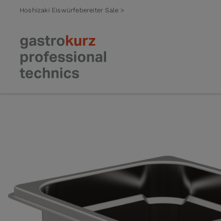
Hoshizaki Eiswürfebereiter Sale >
Zum Inhalt springen