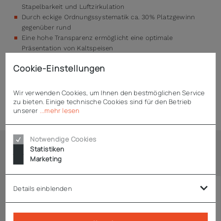
Stapelbarkeit und Luftzirkulation
Durch eckige Ordnungssystematik ca. 30% Platzgewinn
gegenüber rund
Eine hohe Transparenz ermöglicht eine optimale
Präsentation von Kaltspeisen
Stabil, robust und transparent
Cookie-Einstellungen
Wir verwenden Cookies, um Ihnen den bestmöglichen Service
zu bieten. Einige technische Cookies sind für den Betrieb
Technische Daten
unserer
...mehr lesen
Notwendige Cookies
Statistiken
Ähnliche Artikel
Marketing
Details einblenden