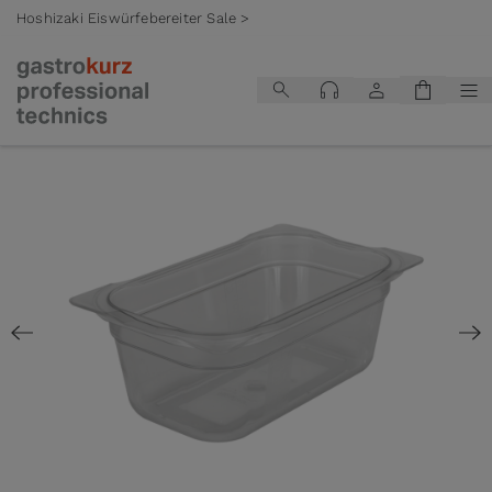
Hoshizaki Eiswürfebereiter Sale >
Zum Inhalt springen