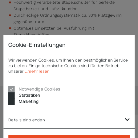
Hochwertig verarbeitete Stapelschulter für perfekte
Stapelbarkeit und Luftzirkulation
Durch eckige Ordnungssystematik ca. 30% Platzgewinn
gegenüber rund
Optimales Einsetzten bei Ausführung mit
Stapelklappgriffen
Stabil, robust und spülmaschinentauglich
Cookie-Einstellungen
Wir verwenden Cookies, um Ihnen den bestmöglichen Service
zu bieten. Einige technische Cookies sind für den Betrieb
Technische Daten
unserer
...mehr lesen
Notwendige Cookies
Statistiken
Marketing
Ähnliche Artikel
Details einblenden