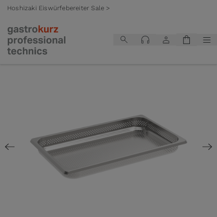
Hoshizaki Eiswürfebereiter Sale >
Zum Inhalt springen