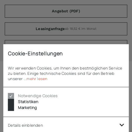
Angebot (PDF)
Leasinganfrage
ab 18,52 € im Monat
Kontakt
Cookie-Einstellungen
Wir verwenden Cookies, um Ihnen den bestmöglichen Service
zu bieten. Einige technische Cookies sind für den Betrieb
Beschreibung
unserer
...mehr lesen
Rieber Deichsel & Kupplung - TWF 1 x 20
Notwendige Cookies
Statistiken
Marketing
Deichsel- & Kupplung-System für den Transport mit
Zugmaschinen
passend für Rieber Transport-Tablettwagen TWF - Modelle
Details einblenden
1 x 20