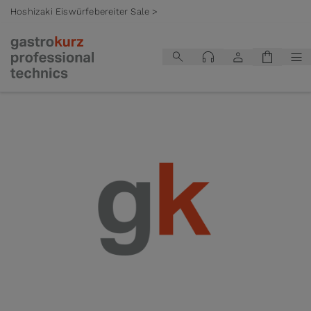
Hoshizaki Eiswürfebereiter Sale >
Zum Inhalt springen