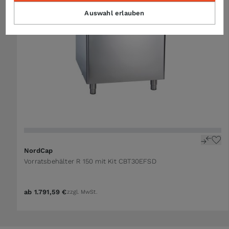
Auswahl erlauben
NordCap
Vorratsbehälter R 150 mit Kit CBT30EFSD
ab
1.791,59 €
zzgl. MwSt.