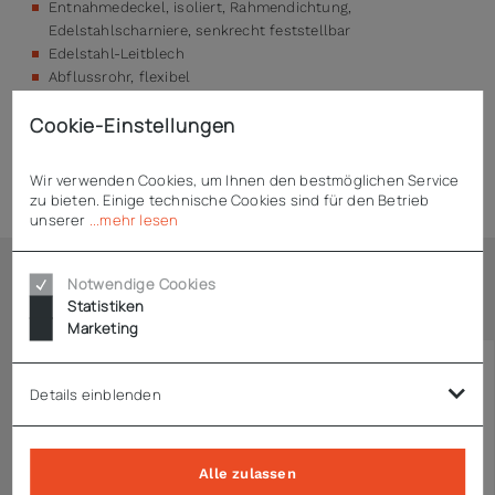
Entnahmedeckel, isoliert, Rahmendichtung,
Edelstahlscharniere, senkrecht feststellbar
Edelstahl-Leitblech
Abflussrohr, flexibel
Cookie-Einstellungen
Technische Daten
Wir verwenden Cookies, um Ihnen den bestmöglichen Service
zu bieten. Einige technische Cookies sind für den Betrieb
unserer
...mehr lesen
Notwendige Cookies
Ähnliche Artikel
Statistiken
Marketing
Details einblenden
Alle zulassen