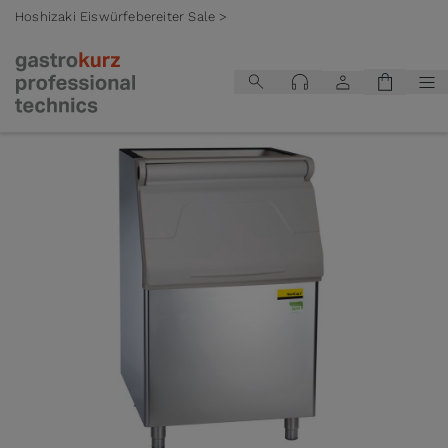
Hoshizaki Eiswürfebereiter Sale >
Zum Inhalt springen