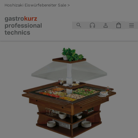
Hoshizaki Eiswürfebereiter Sale >
Zum Inhalt springen