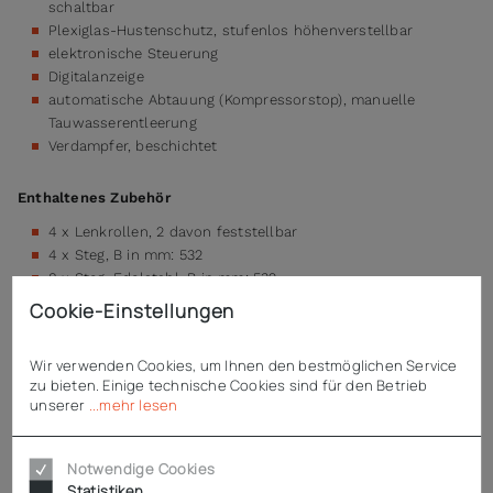
schaltbar
Plexiglas-Hustenschutz, stufenlos höhenverstellbar
elektronische Steuerung
Digitalanzeige
automatische Abtauung (Kompressorstop), manuelle
Tauwasserentleerung
Verdampfer, beschichtet
Enthaltenes Zubehör
4 x Lenkrollen, 2 davon feststellbar
4 x Steg, B in mm: 532
8 x Steg, Edelstahl, B in mm: 532
Cookie-Einstellungen
Wir verwenden Cookies, um Ihnen den bestmöglichen Service
Technische Daten
zu bieten. Einige technische Cookies sind für den Betrieb
unserer
...mehr lesen
Downloads
Notwendige Cookies
Statistiken