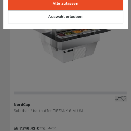
Alle zulassen
Auswahl erlauben
NordCap
Salatbar / Kaltbuffet TIFFANY 6 M UM
ab
7.746,42 €
zzgl. MwSt.