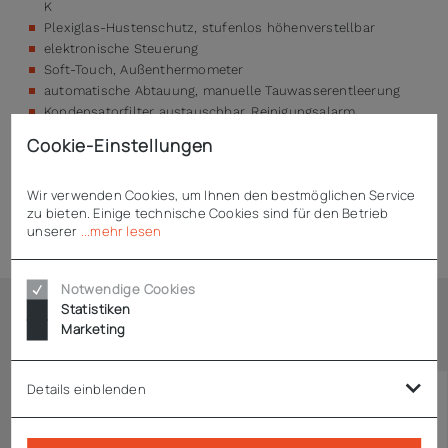
K
Plexiglas-Hustenschutz, stufenlos höhenverstellbar
elektronische Steuerung
Soft-Touch, Außenthermometer
automatische Abtauung, manuelle Tauwasserentleerung
Kondensatorfilter austauschbar, Reinigungsalarm
Verdampfer, beschichtet
Cookie-Einstellungen
Wir verwenden Cookies, um Ihnen den bestmöglichen Service
zu bieten. Einige technische Cookies sind für den Betrieb
Technische Daten
unserer
...mehr lesen
Notwendige Cookies
Statistiken
Marketing
Ähnliche Artikel
Details einblenden