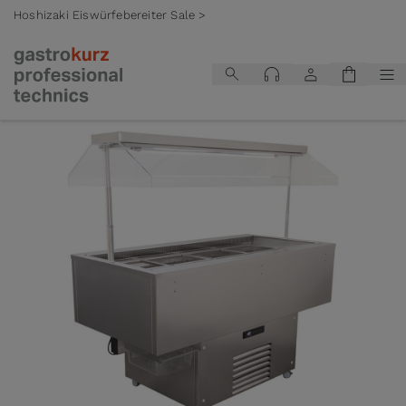
Hoshizaki Eiswürfebereiter Sale >
Zum Inhalt springen