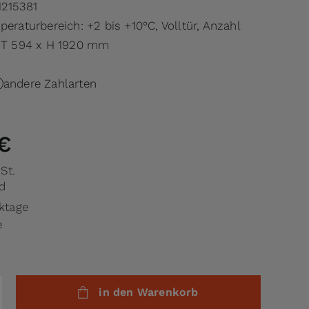
215381
peraturbereich: +2 bis +10°C, Volltür, Anzahl
x T 594 x H 1920 mm
andere Zahlarten
€
St.
d
rktage
e
in den Warenkorb