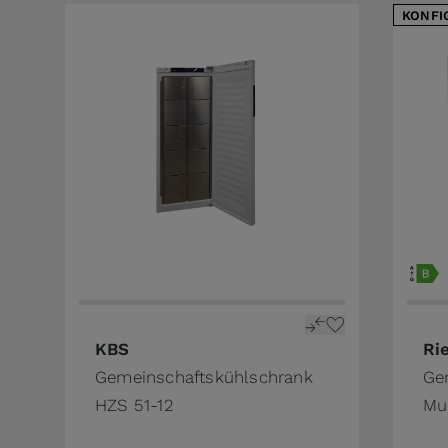
KONFI
The 
KBS
Ri
Gemeinschaftskühlschrank
Ge
HZS 51-12
Mul