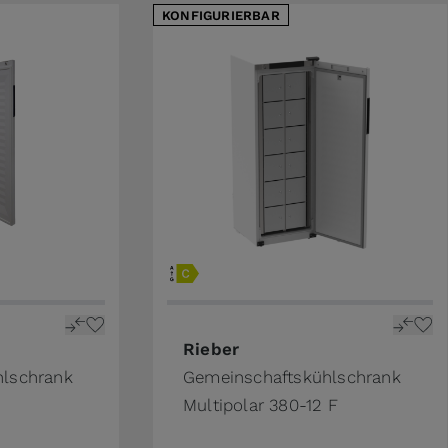
KONFIGURIERBAR
ge
The price depends on the options 
Rieber
hlschrank
Gemeinschaftskühlschrank
Multipolar 380-12 F