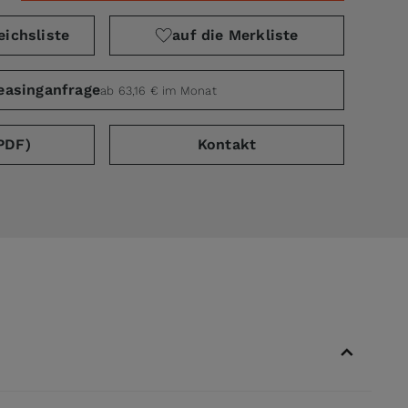
eichsliste
auf die Merkliste
easinganfrage
ab 63,16 € im Monat
PDF)
Kontakt