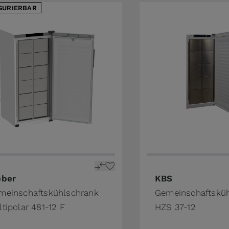
GURIERBAR
price depends on the options chosen on the product pa
eber
KBS
meinschaftskühlschrank
Gemeinschaftskü
tipolar 481-12 F
HZS 37-12