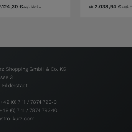
2.124,30 €
2.038,94 €
zzgl. MwSt.
ab
zzgl. 
urz Shopping GmbH & Co. KG
asse 3
 Filderstadt
 +49 (0) 7 11 / 7874 793-0
 +49 (0) 7 11 / 7874 793-10
stro-kurz.com