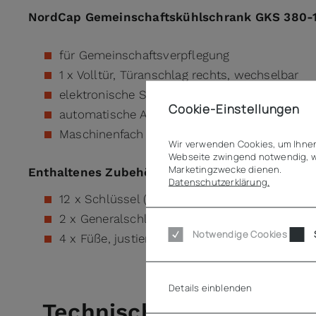
NordCap Gemeinschaftskühlschrank GKS 380-1
für Gemeinschaftsverpflegung
1 x Volltür, Türanschlag rechts, wechselbar
elektronische Steuerung
Cookie-Einstellungen
automatische Abtauung (Kompressorstop), a
Maschinenfach unten
Wir verwenden Cookies, um Ihnen
Webseite zwingend notwendig, w
Marketingzwecke dienen.
Enthaltenes Zubehör
Datenschutzerklärung.
12 x Schlüssel (2 Stk.), je Schließfach
2 x Generalschlüssel
Notwendige Cookies
4 x Füße, justierbar
Details einblenden
Technische Daten