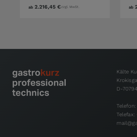
2.216,45 €
ab
zzgl. MwSt.
ab
Kälte K
Krokisg
D-70794
Telefon:
Telefax:
mail@ga