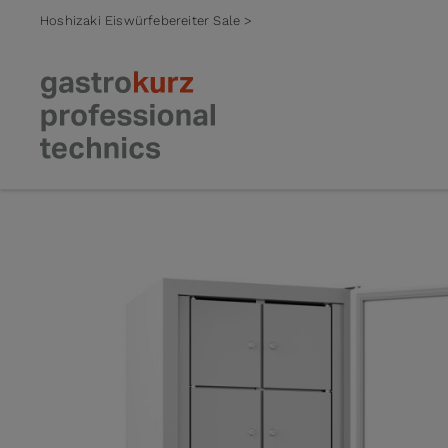
Hoshizaki Eiswürfebereiter Sale >
Zum Inhalt springen