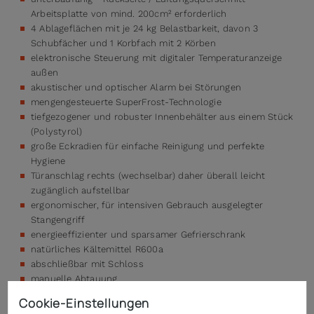
Arbeitsplatte von mind. 200cm² erforderlich
4 Ablageflächen mit je 24 kg Belastbarkeit, davon 3
Schubfächer und 1 Korbfach mit 2 Körben
elektronische Steuerung mit digitaler Temperaturanzeige
außen
akustischer und optischer Alarm bei Störungen
mengengesteuerte SuperFrost-Technologie
tiefgezogener und robuster Innenbehälter aus einem Stück
(Polystyrol)
große Eckradien für einfache Reinigung und perfekte
Hygiene
Türanschlag rechts (wechselbar) daher überall leicht
zugänglich aufstellbar
ergonomischer, für intensiven Gebrauch ausgelegter
Stangengriff
energieeffizienter und sparsamer Gefrierschrank
natürliches Kältemittel R600a
abschließbar mit Schloss
manuelle Abtauung
Cookie-Einstellungen
Enthaltenes Zubehör