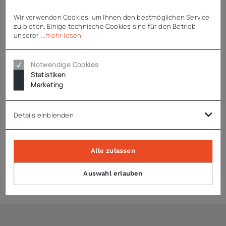
1 weißer, kunststoffbeschichteter Korb
Wir verwenden Cookies, um Ihnen den bestmöglichen Service
zu bieten. Einige technische Cookies sind für den Betrieb
unserer
...mehr lesen
Technische Daten
Notwendige Cookies
Statistiken
Marketing
Downloads
Details einblenden
Hinweise
Alle zulassen
Auswahl erlauben
Produktsicherheit (GPSR)