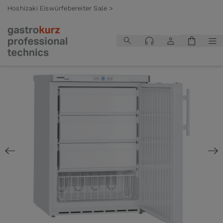
Hoshizaki Eiswürfebereiter Sale >
Zum Inhalt springen