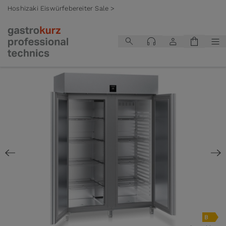
Hoshizaki Eiswürfebereiter Sale >
Zum Inhalt springen