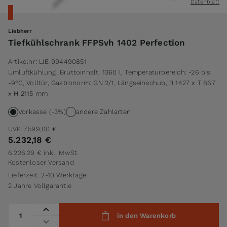
Datenblatt
Liebherr
Tiefkühlschrank FFPSvh 1402 Perfection
Artikelnr:
LIE-994490851
Umluftkühlung, Bruttoinhalt: 1360 l, Temperaturbereich: -26 bis
-9°C, Volltür, Gastronorm: GN 2/1, Längseinschub, B 1427 x T 867
x H 2115 mm
Vorkasse (-3%)
andere Zahlarten
UVP
7.599,00 €
5.232,18 €
6.226,29 €
inkl. MwSt.
Kostenloser Versand
Lieferzeit: 2-10 Werktage
2 Jahre Vollgarantie
Menge
in den Warenkorb