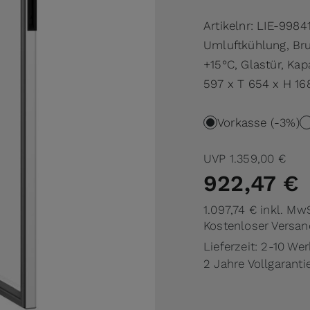
Artikelnr:
LIE-9984
Umluftkühlung, Brut
+15°C, Glastür, Kapa
597 x T 654 x H 1
Vorkasse (-3%)
UVP
1.359,00 €
922,47 €
1.097,74 €
inkl. Mw
Kostenloser Versan
Lieferzeit: 2-10 We
2 Jahre Vollgaranti