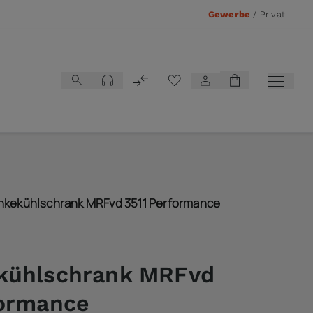
Gewerbe
/
Privat
Vergleichsliste
änkekühlschrank MRFvd 3511 Performance
kühlschrank MRFvd
formance