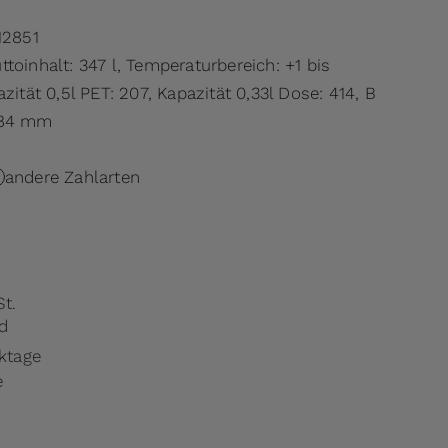
12851
toinhalt: 347 l, Temperaturbereich: +1 bis
zität 0,5l PET: 207, Kapazität 0,33l Dose: 414, B
684 mm
andere Zahlarten
St.
d
rktage
e