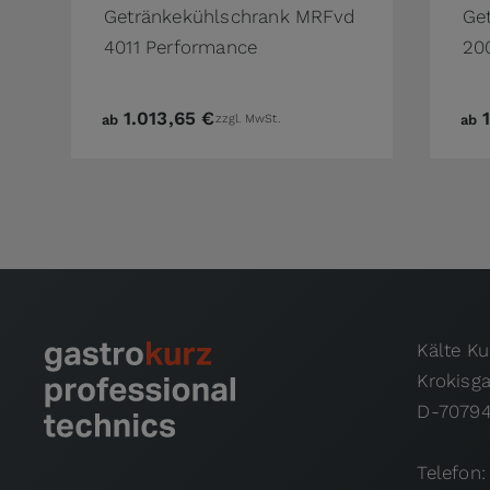
Getränkekühlschrank MRFvd
Ge
4011 Performance
20
1.013,65 €
ab
zzgl. MwSt.
ab
Kälte K
Krokisg
D-70794
Telefon: