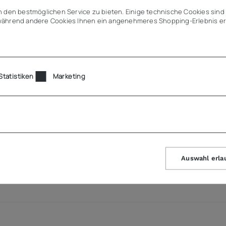
en kalter Luft bei Türöffnungen
 den bestmöglichen Service zu bieten. Einige technische Cookies sind 
ährend andere Cookies Ihnen ein angenehmeres Shopping-Erlebnis er
und optimale Hygiene
es Gehäuse
auung
Statistiken
Marketing
Auswahl erla