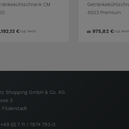
tränkekühlschrank CM
Getränkekühlschr
00
4503 Premium
1.192,13 €
975,82 €
zzgl. MwSt.
ab
zzgl. MwS
urz Shopping GmbH & Co. KG
asse 3
 Filderstadt
 +49 (0) 7 11 / 7874 793-0