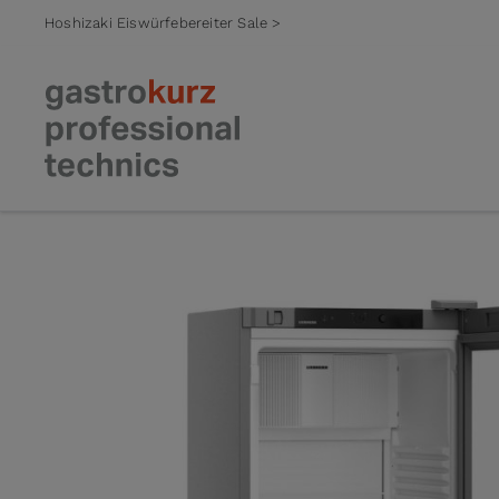
Hoshizaki Eiswürfebereiter Sale >
Zum Inhalt springen