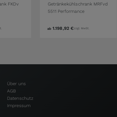
ank FKDv
Getränkekühlschrank MRFvd
5511 Performance
1.198,92 €
t.
ab
zzgl. MwSt.
Über uns
AGB
Datenschutz
Impressum