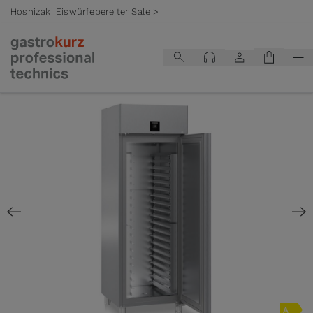
Hoshizaki Eiswürfebereiter Sale >
Zum Inhalt springen