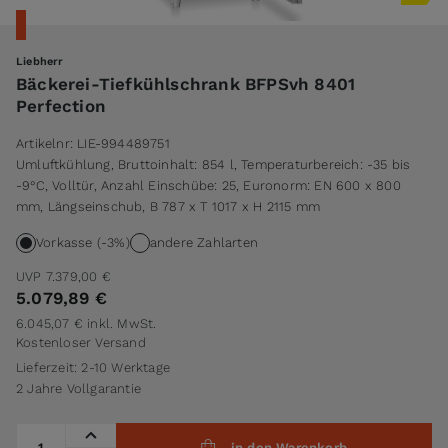
Liebherr
Bäckerei-Tiefkühlschrank BFPSvh 8401
Perfection
Artikelnr:
LIE-994489751
Umluftkühlung, Bruttoinhalt: 854 l, Temperaturbereich: -35 bis
-9°C, Volltür, Anzahl Einschübe: 25, Euronorm: EN 600 x 800
mm, Längseinschub, B 787 x T 1017 x H 2115 mm
Vorkasse (-3%)
andere Zahlarten
UVP
7.379,00 €
5.079,89 €
6.045,07 €
inkl. MwSt.
Kostenloser Versand
Lieferzeit: 2-10 Werktage
2 Jahre Vollgarantie
Menge
in den Warenkorb