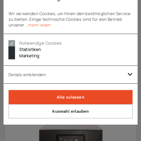
Wir verwenden Cookies, um Ihnen den bestmöglichen Service
zu bieten. Einige technische Cookies sind für den Betrieb
unserer
...mehr lesen
Notwendige Cookies
Statistiken
Marketing
Merrychef
High-Speed Ofen conneX 12® High Power - schwarz
Details einblenden
ab
8.435,12 €
zzgl. MwSt.
Alle zulassen
Auswahl erlauben