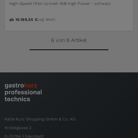
High-Speed Ofen conneX 16® High Power - schwarz
ab
10.199,55 €
zzgl. MwSt.
6 von 6 Artikel
Kälte Kurz Shopping GmbH & Co. KG
Krokisgasse 3
D-70794 Filderstadt