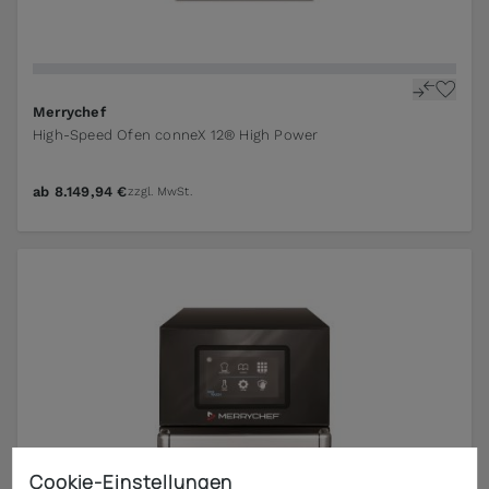
Merrychef
High-Speed Ofen conneX 12® High Power
ab
8.149,94 €
zzgl. MwSt.
Cookie-Einstellungen