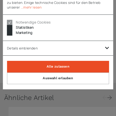
zu bieten. Einige technische Cookies sind für den Betrieb
Kältemittel R600a
unserer
...mehr lesen
Notwendige Cookies
Statistiken
Technische Daten
Marketing
Downloads
Details einblenden
Alle zulassen
Hinweise
Auswahl erlauben
Ähnliche Artikel