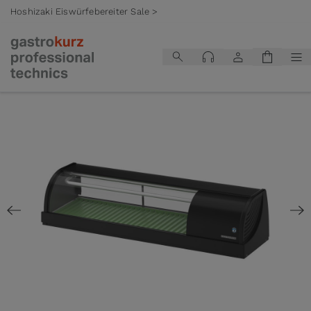
Hoshizaki Eiswürfebereiter Sale >
Zum Inhalt springen