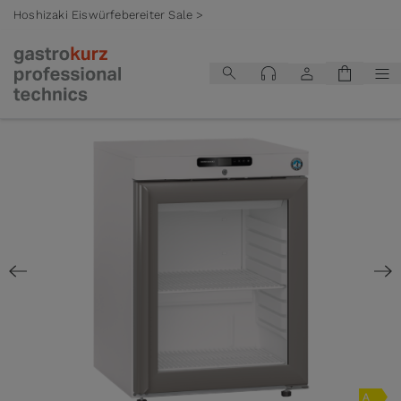
Hoshizaki Eiswürfebereiter Sale >
Zum Inhalt springen