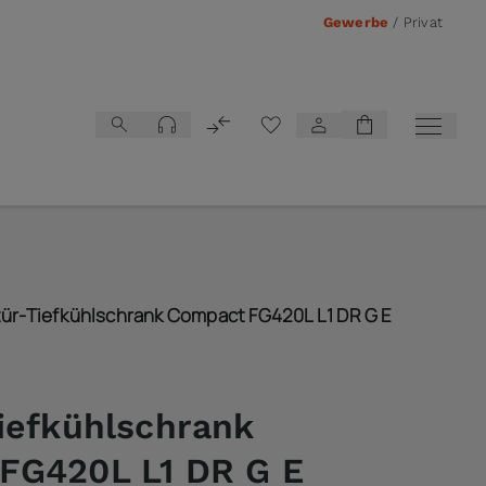
Gewerbe
/
Privat
Vergleichsliste
tür-Tiefkühlschrank Compact FG420L L1 DR G E
iefkühlschrank
FG420L L1 DR G E