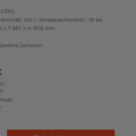
21010
toinhalt: 343 l, Temperaturbereich: -19 bis
95 x T 667 x H 1876 mm
andere Zahlarten
€
St.
d
rktage
e