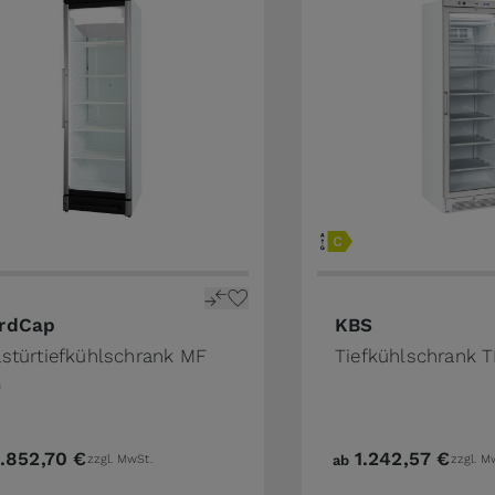
rdCap
KBS
astürtiefkühlschrank MF
Tiefkühlschrank T
0
1.852,70 €
1.242,57 €
zzgl. MwSt.
ab
zzgl. M