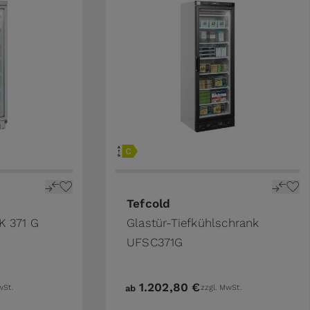
Tefcold
K 371 G
Glastür-Tiefkühlschrank
UFSC371G
1.202,80 €
wSt.
ab
zzgl. MwSt.