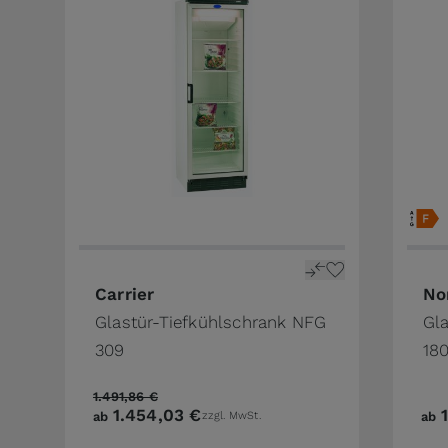
Carrier
No
Glastür-Tiefkühlschrank NFG
Gl
309
18
1.491,86 €
1.454,03 €
ab
zzgl. MwSt.
ab