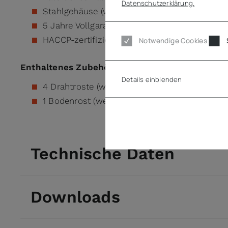
Datenschutzerklärung.
Stahlgehäuse (weißes Finish)
5 Jahre Vollgarantie
HACCP-zertifiziert
Notwendige Cookies
Enthaltenes Zubehör
Details einblenden
4 Drahtroste (weiß)
1 Bodenrost (weiß)
Technische Daten
Downloads