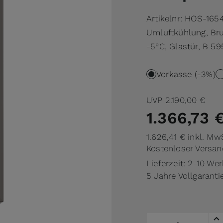
Artikelnr:
HOS-1654
Umluftkühlung, Brut
-5°C, Glastür, B 5
Vorkasse (-3%)
UVP
2.190,00 €
1.366,73 
1.626,41 €
inkl. Mw
Kostenloser Versan
Lieferzeit: 2-10 We
5 Jahre Vollgaranti
Menge