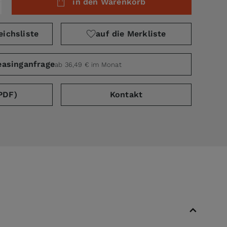
in den Warenkorb
eichsliste
auf die Merkliste
easinganfrage
ab 36,49 € im Monat
PDF)
Kontakt