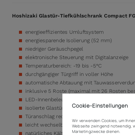
Hoshizaki Glastür-Tiefkühlschrank Compact FG
energieeffizientes Umluftsystem
energiesparende Isolierung (52 mm)
niedriger Geräuschpegel
elektronische Steuerung mit Digitalanzeige
Temperaturbereich: -19 bis -5°C
durchgängiger Türgriff in voller Höhe
automatische Abtauung mit Tauwasserverdu
inklusive 5 Roste (maximal mit 26 Rosten be
LED-Innenbeleuchtung
Cookie-Einstellungen
isolierte Glastür mit Schloss
Türanschlag rechts (umschlagbar)
Wir verwenden Cookies, um Ihnen
leicht wechselbare Türdichtung
Webseite zwingend notwendig, w
Marketingzwecke dienen.
natürliches Kältemittel R600a