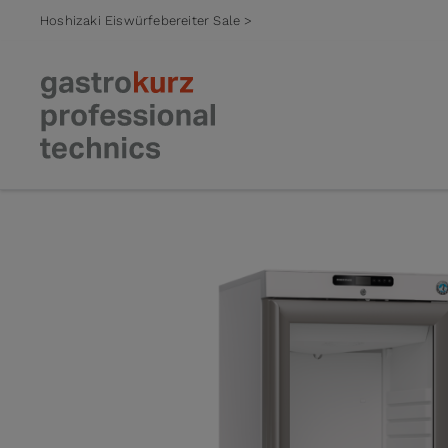
Hoshizaki Eiswürfebereiter Sale >
Zum Inhalt springen