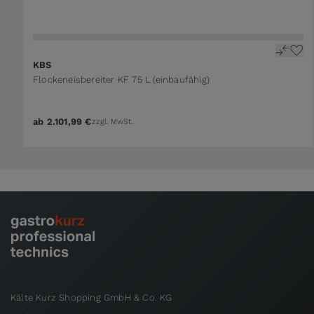
KBS
Flockeneisbereiter KF 75 L (einbaufähig)
ab
2.101,99 €
zzgl. MwSt.
Kälte Kurz Shopping GmbH & Co. KG