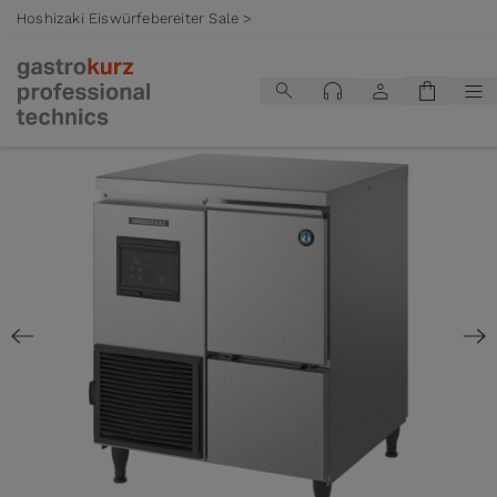
Hoshizaki Eiswürfebereiter Sale >
Zum Inhalt springen