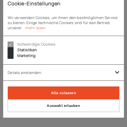
Cookie-Einstellungen
natürliches Kältemittel R290
Wir verwenden Cookies, um Ihnen den bestmöglichen Service
Enthaltenes Zubehör
zu bieten. Einige technische Cookies sind für den Betrieb
unserer
...mehr lesen
1 x Eisschaufel
1 x Wasserzulaufschlauch
1 x Wasserablaufschlauch
Notwendige Cookies
1 x Anschlusskabel (230V)
Statistiken
Marketing
Technische Daten
Details einblenden
Hinweise
Alle zulassen
Auswahl erlauben
Zubehör