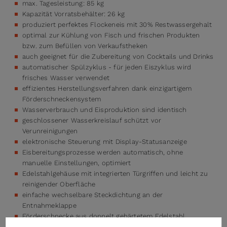
max. Tagesleistung: 85 kg
Kapazität Vorratsbehälter: 26 kg
produziert perfektes Flockeneis mit 30% Restwassergehalt
optimal zur Kühlung von Fisch und frischen Produkten
bzw. zum Befüllen von Verkaufstheken
auch geeignet für die Zubereitung von Cocktails und Drinks
automatischer Spülzyklus - für jeden Eiszyklus wird
frisches Wasser verwendet
effizientes Herstellungsverfahren dank einzigartigem
Förderschneckensystem
Wasserverbrauch und Eisproduktion sind identisch
geschlossener Wasserkreislauf schützt vor
Verunreinigungen
elektronische Steuerung mit Display-Statusanzeige
Eisbereitungsprozesse werden automatisch, ohne
manuelle Einstellungen, optimiert
Edelstahlgehäuse mit integrierten Türgriffen und leicht zu
reinigender Oberfläche
einfache wechselbare Steckdichtung an der
Entnahmeklappe
Förderschnecke aus doppelt gehärtetem Edelstahl
leicht zugängliche und auswaschbare Luftfilter