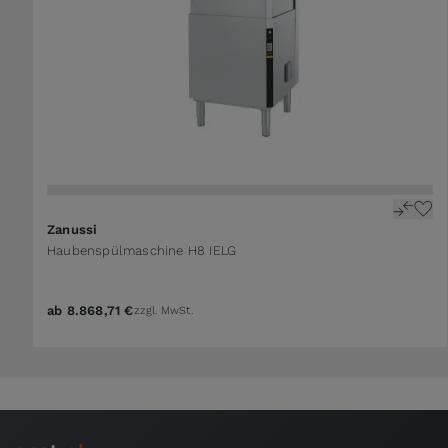
The price depends on the options chosen on the 
Zanussi
Haubenspülmaschine H8 IELG
ab
8.868,71 €
zzgl. MwSt.