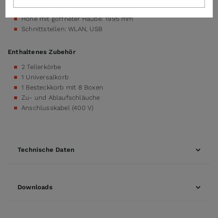
Aufstellung im Raum)
Höhe mit göffneter Haube: 1995 mm
Schnittstellen: WLAN, USB
Enthaltenes Zubehör
2 Tellerkörbe
1 Universalkorb
1 Besteckkorb mit 8 Boxen
Zu- und Ablaufschläuche
Anschlusskabel (400 V)
Technische Daten
Downloads