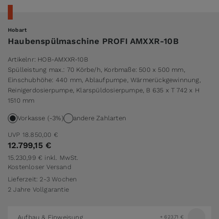
Hobart
Haubenspülmaschine PROFI AMXXR-10B
Artikelnr:
HOB-AMXXR-10B
Spülleistung max.: 70 Körbe/h, Korbmaße: 500 x 500 mm,
Einschubhöhe: 440 mm, Ablaufpumpe, Wärmerückgewinnung,
Reinigerdosierpumpe, Klarspüldosierpumpe, B 635 x T 742 x H
1510 mm
Vorkasse (-3%)
andere Zahlarten
UVP
18.850,00 €
12.799,15 €
15.230,99 €
inkl. MwSt.
Kostenloser Versand
Lieferzeit: 2-3 Wochen
2 Jahre Vollgarantie
Aufbau & Einweisung
+
623,71 €