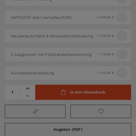
VAPOSTOP (kein Dampfaustritt)
+
1.899,26 €
Haubenautomatik & Rückseitenverkleidung
+
1.056,33 €
2 Sauglanzen mit Füllstandsüberwachung
+
133,86 €
Rückseitenverkleidung
+
502,46 €
Menge
in den Warenkorb
Angebot (PDF)