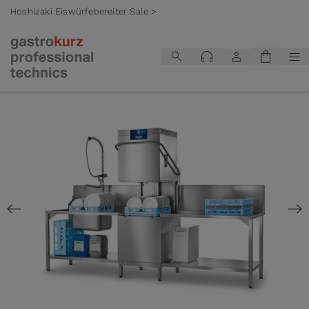
Hoshizaki Eiswürfebereiter Sale >
Zum Inhalt springen