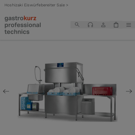
Hoshizaki Eiswürfebereiter Sale >
Zum Inhalt springen