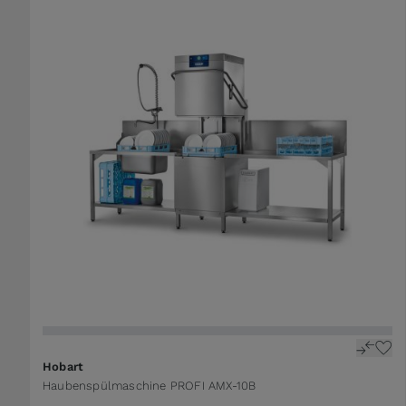
The price depends on the options chosen on the 
Hobart
Haubenspülmaschine PROFI AMX-10B