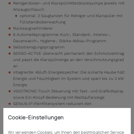
Reinigerdosier- und Klarspülmitteldosierpumpe jeweils mit
Ansaugschlauch
optional: 2 Sauglanzen für Reiniger und Klarspüler mit
Füllstandsüberwachung
Rücksaugverhinderer
6 Automatikprogramme: Kurz-, Standard-, Intensiv-,
Dauerwasch-, Hygiene-, Stärke-Abbau-Programm
Selbstreinigungsprogramm
SENSO-ACTIVE überwacht permanent den Schmutzeintrag
und passt die Klarspülmenge an den Verschmutzungsgrad
an
integrierter Abluft-Energiespeicher: Die isolierte Haube hält
Energie und Feuchtigkeit im System und spart bis zu 3 kW
Energie
VISIOTRONIC-Touch Steuerung mit Text- und Grafikdisplay
sowie Ein-Knopf-Bedienung mit Restlaufanzeige
GENIUS-X²-Feinfiltersystem reduziert den
Reinigerverbrauch um bis zu 35%
SmartConnect App (5 Jahre kostenlos): Ermöglicht die
Cookie-Einstellungen
Analyse und Auswertung aller Betriebsdaten
CLIP-IN Wasch- und Klarspülsystem: Einfache Entnahme
Wir verwenden Cookies, um Ihnen den bestmöglichen Service