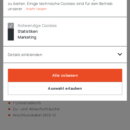
ohne Werkzeug möglich
zu bieten. Einige technische Cookies sind für den Betrieb
EASY-CLEAN-Konzept: Bauteile, die zur Reinigung
unserer
...mehr lesen
entnommen werden müssen, sind farblich gekennzeichnet
optional mit VAPOSTOP: Vermeidet den Dampfaustritt beim
Notwendige Cookies
Öffnen der Haube
Statistiken
Sieb-Einsatzkontrolle mit permanenter Überwachung zum
Marketing
Schutz der Pumpe
Haube, Tank, Gestell, Klarspülarme und Gehäuse aus CrNi-
Stahl 1.4301
Details einblenden
optional mit Rückseitenverkleidung (notwendig bei freier
Aufstellung im Raum)
Höhe mit göffneter Haube: 1995 mm
Schnittstellen: WLAN, USB
Alle zulassen
Enthaltenes Zubehör
Auswahl erlauben
4 Tellerkörbe
1 Universalkorb
Zu- und Ablaufschläuche
Anschlusskabel (400 V)