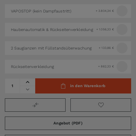
VAPOSTOP (kein Dampfaustritt)
+
3.804,34 €
Haubenautomatik & Rückseitenverkleidung
+
1.056,33 €
2 Sauglanzen mit Füllstandsüberwachung
+
133,86 €
Rückseitenverkleidung
+
862,33 €
Menge
in den Warenkorb
Angebot (PDF)